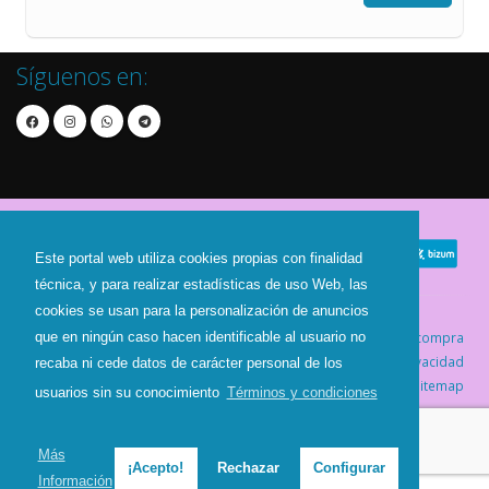
Síguenos en:
Este portal web utiliza cookies propias con finalidad
técnica, y para realizar estadísticas de uso Web, las
cookies se usan para la personalización de anuncios
Contacto
Aviso Legal
Condiciones de compra
que en ningún caso hacen identificable al usuario no
Política de envíos
Política de devolución
Política de Privacidad
recaba ni cede datos de carácter personal de los
Política de Cookies
Sitemap
usuarios sin su conocimiento
Términos y condiciones
© 2026 - Todos los derechos reservados.
Más
¡Acepto!
Rechazar
Configurar
Información