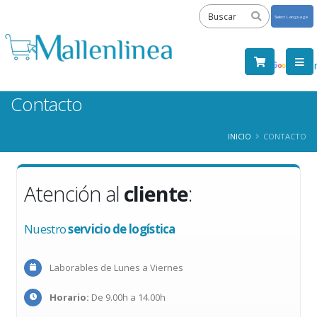
Powered
by
Tra
Contacto
INICIO
CONTACTO
Atención al
cliente
:
Nuestro
servicio de logística
Laborables de Lunes a Viernes
Horario:
De 9.00h a 14.00h