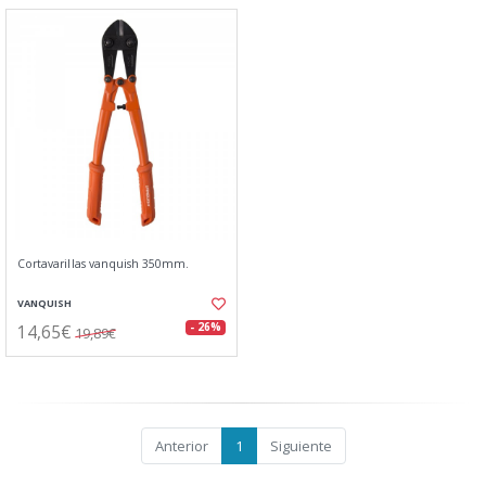
Cortavarillas vanquish 350mm.
VANQUISH
14,65€
- 26%
19,89€
Anterior
1
Siguiente