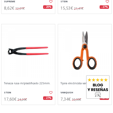
SUPREME
STEIN
8,62€
15,53€
- 28%
- 27%
12,01€
21,41€
Tenaza rusa m/plastificado 225mm.
Tijera electricista vanquish 6"
STEIN
VANQUISH
17,60€
7,34€
- 27%
- 27%
24,26€
10,06€