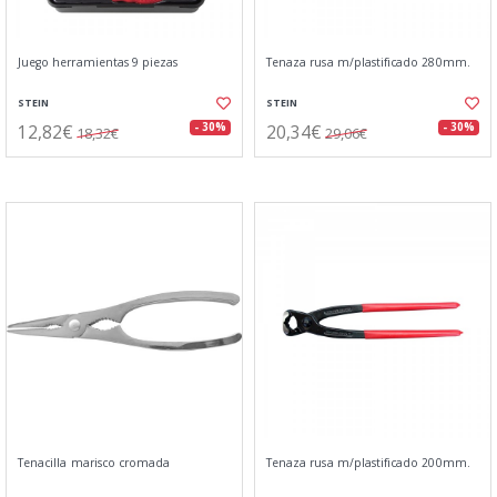
Juego herramientas 9 piezas
Tenaza rusa m/plastificado 280mm.
STEIN
STEIN
12,82€
20,34€
- 30%
- 30%
18,32€
29,06€
Tenacilla marisco cromada
Tenaza rusa m/plastificado 200mm.