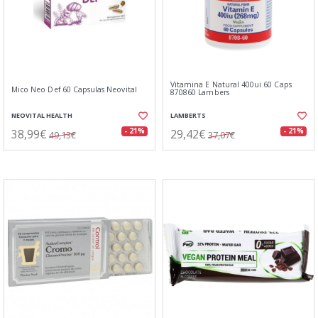
Vitamina E Natural 400ui 60 Caps
Mico Neo Def 60 Capsulas Neovital
870860 Lambers
NEOVITAL HEALTH
LAMBERTS
38,99€
29,42€
- 21%
- 21%
49,13€
37,07€