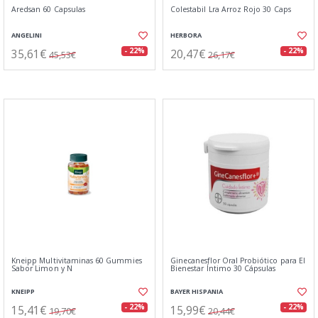
Aredsan 60 Capsulas
Colestabil Lra Arroz Rojo 30 Caps
ANGELINI
HERBORA
35,61€
20,47€
- 22%
- 22%
45,53€
26,17€
Kneipp Multivitaminas 60 Gummies
Ginecanesflor Oral Probiótico para El
Sabor Limon y N
Bienestar Íntimo 30 Cápsulas
KNEIPP
BAYER HISPANIA
15,41€
15,99€
- 22%
- 22%
19,70€
20,44€