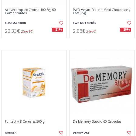
Activecomplex Cromo 100 ?cg 60
PWD Vegan Protein Meal Chocolate y
Comprimidos
Café 35g
PHARMA NORD
PWD NUTRICIÓN
20,33€
2,06€
- 21%
- 20%
25,61€
2,59€
Fontactiv 8 Cereales 500 g
De Memory Studio 60 Capsulas
ORDESA
DEMEMORY