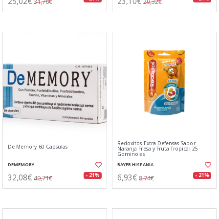
25,02€
23,10€
31,76€
29,32€
Redoxitos Extra Defensas Sabor
De Memory 60 Capsulas
Naranja Fresa y Fruta Tropical 25
Gominolas
DEMEMORY
BAYER HISPANIA
32,08€
6,93€
- 21%
- 21%
40,71€
8,74€