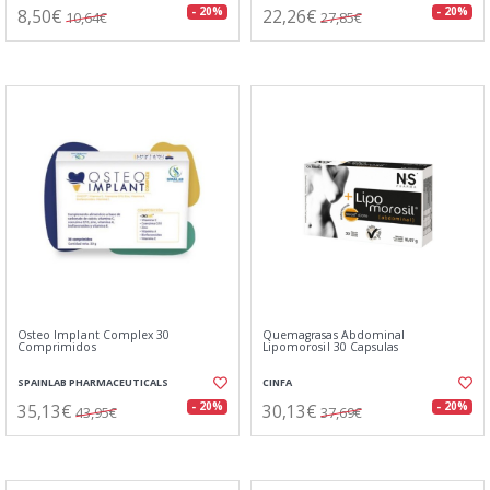
8,50€
22,26€
- 20%
- 20%
10,64€
27,85€
Osteo Implant Complex 30
Quemagrasas Abdominal
Comprimidos
Lipomorosil 30 Capsulas
SPAINLAB PHARMACEUTICALS
CINFA
35,13€
30,13€
- 20%
- 20%
43,95€
37,69€