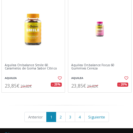
Aquilea Onbalance Smile 60
Aquilea Onbalance Focus 60
Caramelos de Goma Sabor Cítrico
Gummies Cereza
AQUILEA
AQUILEA
23,85€
23,85€
- 20%
- 20%
29,82€
29,82€
Anterior
1
2
3
4
Siguiente