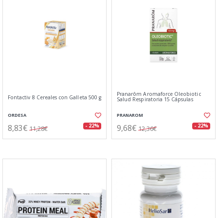
Pranarôm Aromaforce Oleobiotic
Fontactiv 8 Cereales con Galleta 500 g
Salud Respiratoria 15 Cápsulas
ORDESA
PRANAROM
8,83€
9,68€
- 22%
- 22%
11,28€
12,36€