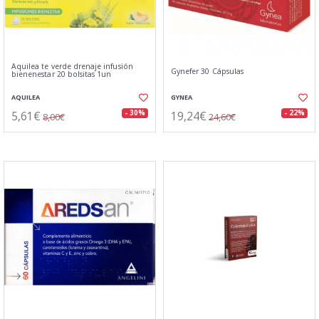
Aquilea te verde drenaje infusión
Gynefer 30 Cápsulas
bienenestar 20 bolsitas 1un
AQUILEA
GYNEA
5,61€
19,24€
- 30%
- 22%
8,00€
24,60€