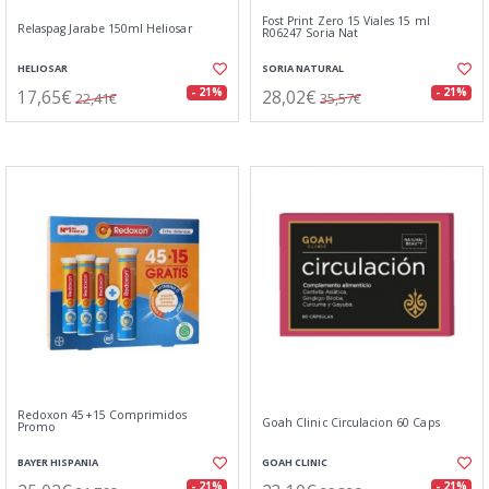
Fost Print Zero 15 Viales 15 ml
Relaspag Jarabe 150ml Heliosar
R06247 Soria Nat
HELIOSAR
SORIA NATURAL
17,65€
28,02€
- 21%
- 21%
22,41€
35,57€
Redoxon 45+15 Comprimidos
Goah Clinic Circulacion 60 Caps
Promo
BAYER HISPANIA
GOAH CLINIC
- 21%
- 21%