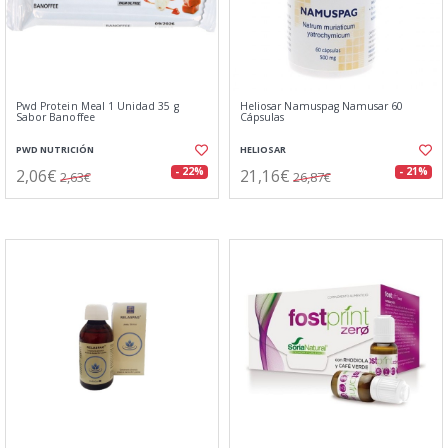
Pwd Protein Meal 1 Unidad 35 g
Heliosar Namuspag Namusar 60
Sabor Banoffee
Cápsulas
PWD NUTRICIÓN
HELIOSAR
2,06€
21,16€
- 22%
- 21%
2,63€
26,87€