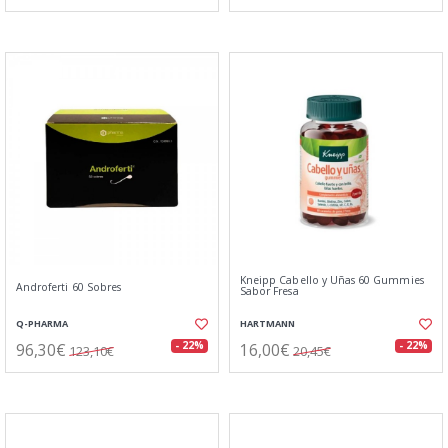
Kneipp Cabello y Uñas 60 Gummies
Androferti 60 Sobres
Sabor Fresa
Q-PHARMA
HARTMANN
96,30€
16,00€
- 22%
- 22%
123,10€
20,45€