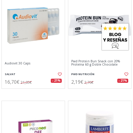
Pwd Protein Bun Snack con 20%
Audiovit 30 Caps
Proteína 60 g Doble Chocolate
SALVAT
PWD NUTRICIÓN
16,70€
2,19€
- 21%
- 21%
21,05€
2,76€