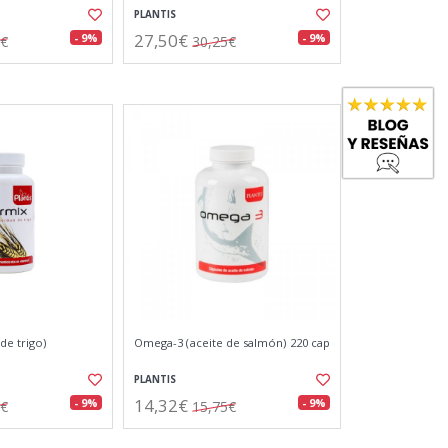
PLANTIS
27,50€
- 9%
- 9%
5€
30,25€
e trigo)
Omega-3 (aceite de salmón) 220 cap
PLANTIS
14,32€
- 9%
- 9%
0€
15,75€