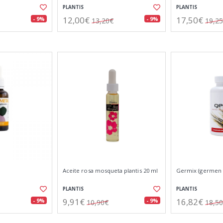
PLANTIS
PLANTIS
12,00€
17,50€
- 9%
- 9%
13,20€
19,2
Aceite rosa mosqueta plantis 20 ml
Germix (germen d
PLANTIS
PLANTIS
9,91€
16,82€
- 9%
- 9%
10,90€
18,5