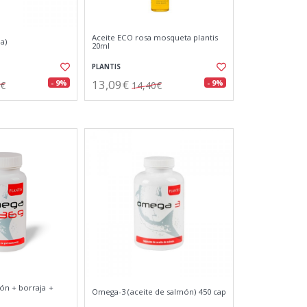
Aceite ECO rosa mosqueta plantis
a)
20ml
PLANTIS
13,09€
- 9%
- 9%
0€
14,40€
ón + borraja +
Omega-3 (aceite de salmón) 450 cap