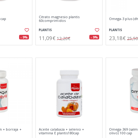
Citrato magnesio plantis
 cap
Omega-3 plus (dh
60comprimidos
PLANTIS
PLANTIS
11,09€
23,18€
- 9%
- 9%
12,20€
25,5
 + borraja +
Aceite calabaza + selenio +
Omega-369 (salm
vitamina E plantis180cap
olivo) 100 cap