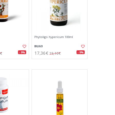
Phytoligo hypericum 100ml
BILIGO
17,36€
- 9%
- 9%
5€
19,10€