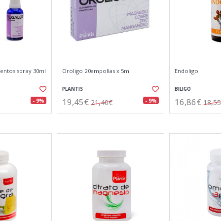
mentos spray 30ml
Oroligo 20ampollas x 5ml
Endoligo
PLANTIS
BILIGO
19,45€
16,86€
- 9%
- 9%
21,40€
18,5