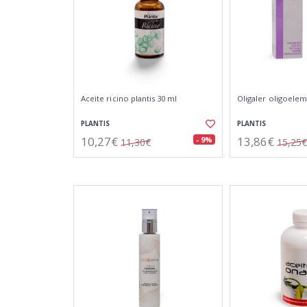
Aceite ricino plantis 30 ml
Oligaler oligoele
PLANTIS
PLANTIS
10,27€
13,86€
- 9%
11,30€
15,25€