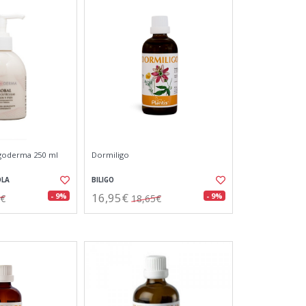
igoderma 250 ml
Dormiligo
OLA
BILIGO
16,95€
- 9%
- 9%
0€
18,65€