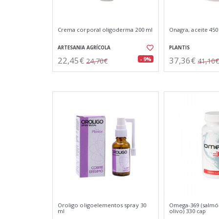
Crema corporal oligoderma 200 ml
Onagra, aceite 450
ARTESANIA AGRÍCOLA
PLANTIS
22,45€
37,36€
- 9%
24,70€
41,10€
Oroligo oligoelementos spray 30
Omega-369 (salmón
ml
olivo) 330 cap