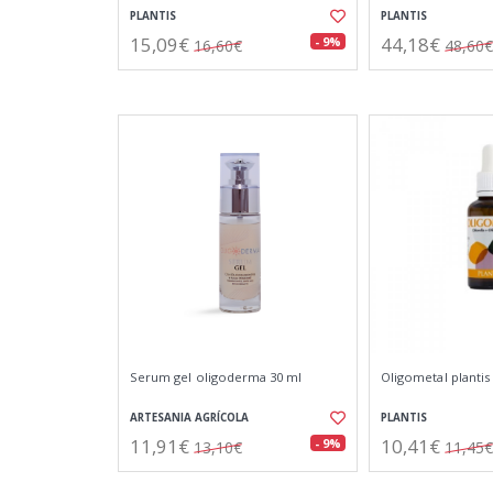
PLANTIS
PLANTIS
15,09€
44,18€
- 9%
16,60€
48,60€
Serum gel oligoderma 30 ml
Oligometal plantis
ARTESANIA AGRÍCOLA
PLANTIS
11,91€
10,41€
- 9%
13,10€
11,45€