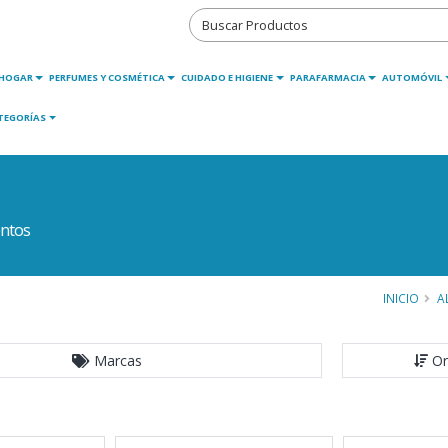
HOGAR
PERFUMES Y COSMÉTICA
CUIDADO E HIGIENE
PARAFARMACIA
AUTOMÓVIL
TEGORÍAS
ntos
INICIO
A
Marcas
Or