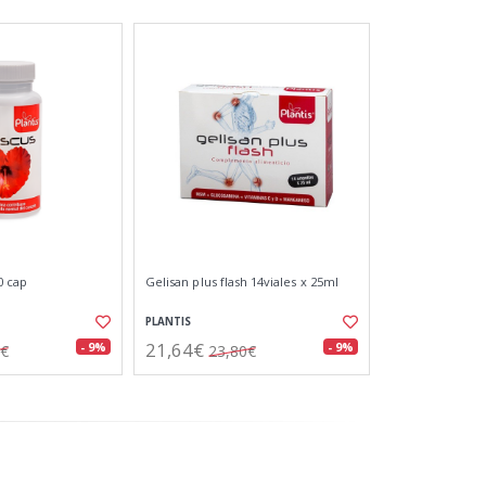
0 cap
Gelisan plus flash 14viales x 25ml
PLANTIS
21,64€
- 9%
- 9%
5€
23,80€