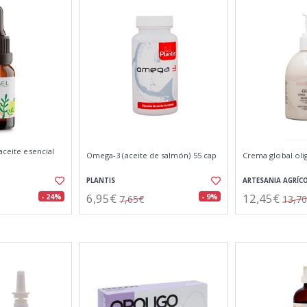
aceite esencial
Omega-3 (aceite de salmón) 55 cap
Crema global ol
PLANTIS
ARTESANIA AGRÍC
6,95€
12,45€
- 24%
- 9%
7,65€
13,7