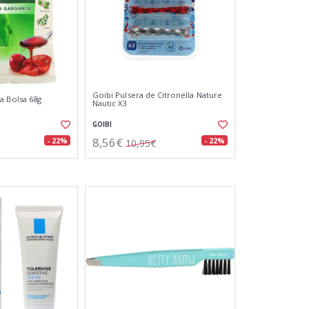
Goibi Pulsera de Citronella Nature
a Bolsa 68g
Nautic X3
GOIBI
8,56€
- 22%
- 22%
10,95€