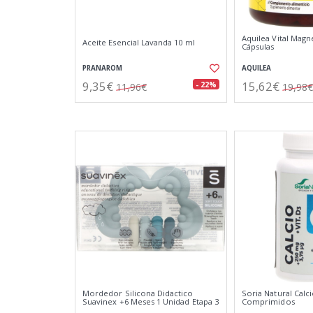
Aquilea Vital Magn
Aceite Esencial Lavanda 10 ml
Cápsulas
PRANAROM
AQUILEA
9,35€
15,62€
- 22%
11,96€
19,98€
Mordedor Silicona Didactico
Soria Natural Calc
Suavinex +6 Meses 1 Unidad Etapa 3
Comprimidos