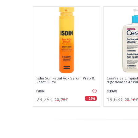
Isdin Sun Facial Aox Serum Prep &
CeraVe Sa Limpiad
Reset 30 ml
rugosidades 473ml
ISDIN
CERAVE
23,29€
19,63€
- 22%
29,78€
25,10€