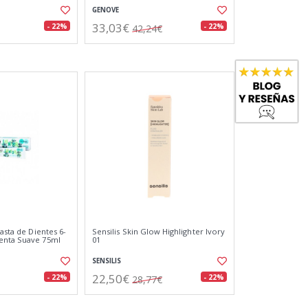
GENOVE
33,03€
- 22%
- 22%
42,24€
Pasta de Dientes 6-
Sensilis Skin Glow Highlighter Ivory
enta Suave 75ml
01
SENSILIS
22,50€
- 22%
- 22%
28,77€