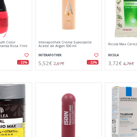
outh Color
Interapothek Crema Suavizante
Ricola Max Cerez
ranita Rosa 11ml
Aceite de Argan 500 ml
INTERAPOTHEK
RICOLA
5,52€
3,72€
- 22%
- 22%
7,07€
4,76€