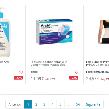
or Anti-
Faes Arcid Sabor Naranja 24
Faja Lumbar Pri
Comprimidos Masticables
Prs606 L 1 Unida
ARCID
PARAFARMACIA BÁ
11,09€
24,55€
- 22%
- 22%
14,18€
31,3
Anterior
1
2
3
4
5
…
56
Siguiente