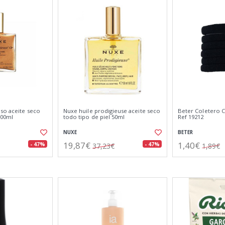
so aceite seco
Nuxe huile prodigieuse aceite seco
Beter Coletero C
100ml
todo tipo de piel 50ml
Ref 19212
NUXE
BETER
19,87€
1,40€
- 47%
- 47%
37,23€
1,89€