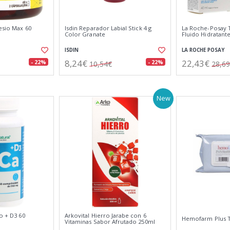
esio Max 60
Isdin Reparador Labial Stick 4 g
La Roche-Posay T
Color Granate
Fluido Hidratante
ISDIN
LA ROCHE POSAY
8,24€
22,43€
- 22%
- 22%
10,54€
28,6
New
io + D3 60
Arkovital Hierro Jarabe con 6
Hemofarm Plus To
Vitaminas Sabor Afrutado 250ml