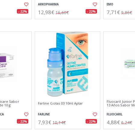
ARKOPHARMA
EMO
12,98€
7,71€
- 22%
- 22%
16,60€
9,86€
icare Sabor
Fluocaril Junior 
Farline Gotas 03 10ml Aptar
de 10 g
13 Años Sabor M
ICA
FARLINE
FLUOCARIL
7,93€
4,88€
- 22%
- 22%
10,14€
6,24€