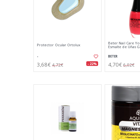
Beter Nail Care Y
Protector Ocular Ortolux
Esmalte de Uñas G
-
BETER
3,68€
4,70€
- 22%
4,72€
6,02€