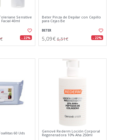
oleriane Sensitive
Beter Pinza de Depilar con Cepillo
 Facial 40ml
para Cejas Be
BETER
5,09€
- 22%
- 22%
9€
6,51€
Genové Rederm Loción Corporal
allitas 60 Uds
Regeneradora 10% Aha 250ml