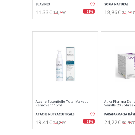
SUAVINEX
SORIA NATURAL
11,33€
18,86€
- 22%
14,49€
24,12€
Atache Essentielle Total Makeup
Atika Pharma Dens
Remover 115ml
Vainilla 20 Sobres 
ATACHE NUTRACEUTICALS
PARAFARMACIA BÁS
19,41€
24,22€
- 22%
24,82€
30,97€