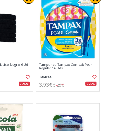
lasico Negro 6 Ud
Tampones Tampax Compak Pearl
Regular 16 Uds
TAMPAX
3,93€
- 26%
- 25%
5,25€