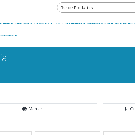
HOGAR
PERFUMES Y COSMÉTICA
CUIDADO E HIGIENE
PARAFARMACIA
AUTOMÓVIL
TEGORÍAS
ia
Marcas
Or