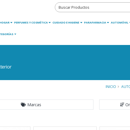
HOGAR
PERFUMES Y COSMÉTICA
CUIDADO E HIGIENE
PARAFARMACIA
AUTOMÓVIL
TEGORÍAS
terior
INICIO
AUT
Marcas
Or