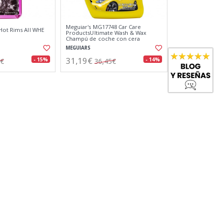
Meguiar's MG17748 Car Care
Hot Rims All WHE
ProductsUltimate Wash & Wax
Champú de coche con cera
MEGUIARS
31,19€
- 15%
- 14%
6€
36,45€