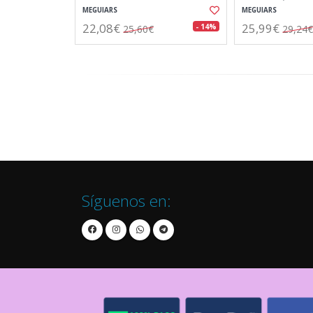
MEGUIARS
MEGUIARS
22,08€
25,99€
- 14%
25,60€
29,24€
Síguenos en: