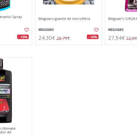
Ceramic Spray
Meguiars guante de microfibra
Meguiar's G9524 
MEGUIARS
MEGUIARS
24,30€
27,94€
- 16%
- 16%
28,79€
32,8
 Ultimate
dor de