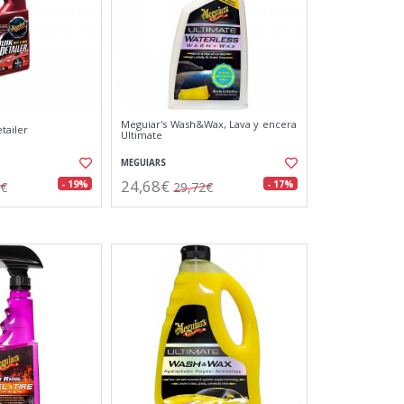
Meguiar's Wash&Wax, Lava y encera
tailer
Ultimate
MEGUIARS
24,68€
- 19%
- 17%
6€
29,72€