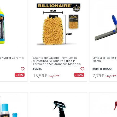
6 Hybrid Ceramic
Guante de Lavado Premium de
Limpia cristales
Microfibra Billionaire Cuida la
30 cm
Carrocería Sin Arañazos Manopla
de Secado y Lavado 26x18 cm
SUMEX
ROMFEL HOGAR
15,59€
7,79€
- 33%
- 32%
22,95€
10,91€