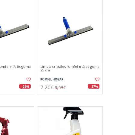
 romfel m/abs goma
Limpia cristales romfel m/abs goma
25 cm
ROMFEL HOGAR
7,20€
- 29%
- 27%
9,93€