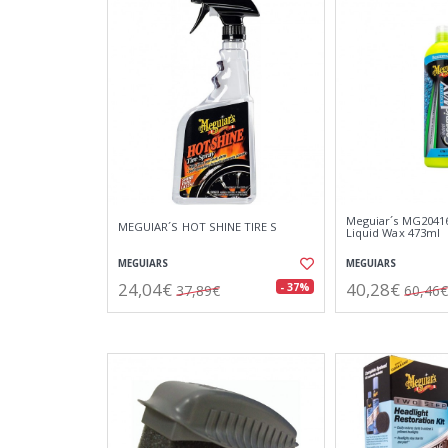
Meguiar´s MG2041
MEGUIAR´S HOT SHINE TIRE S
Liquid Wax 473ml
MEGUIARS
MEGUIARS
24,04€
40,28€
- 37%
37,89€
60,46€