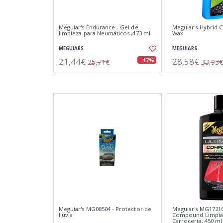
Meguiar's Endurance - Gel de
Meguiar's Hybrid 
limpieza para Neumáticos ,473 ml
Wax
MEGUIARS
MEGUIARS
21,44€
28,58€
- 17%
25,71€
33,93€
Meguiar's MG08504 - Protector de
Meguiar's MG17216
lluvia
Compound Limpia
Carrocería, 450 ml