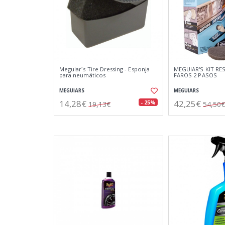
Meguiar´s Tire Dressing - Esponja
MEGUIAR'S KIT RE
para neumáticos
FAROS 2 PASOS
MEGUIARS
MEGUIARS
14,28€
42,25€
- 25%
19,13€
54,50€