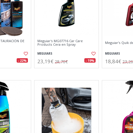
STAURACIÓN DE
Meguiar's MG07716 Car Care
Meguiar's Quik de
Products Cera en Spray
MEGUIARS
MEGUIARS
23,19€
18,84€
- 22%
- 19%
28,70€
23,2