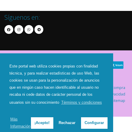
Síguenos en:
Este portal web utiliza cookies propias con finalidad
técnica, y para realizar estadísticas de uso Web, las
cookies se usan para la personalización de anuncios
que en ningún caso hacen identificable al usuario no
Contacto
Aviso Legal
Condiciones de compra
Política de envíos
Política de devolución
Política de Privacidad
recaba ni cede datos de carácter personal de los
Política de Cookies
Sitemap
usuarios sin su conocimiento
Términos y condiciones
© 2026 - Todos los derechos reservados.
Más
¡Acepto!
Rechazar
Configurar
Información