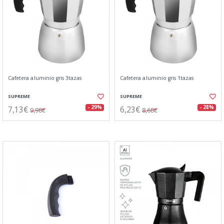
Cafetera aluminio gris 3tazas
Cafetera aluminio gris 1tazas
SUPREME
SUPREME
7,13€
6,23€
- 29%
- 28%
9,98€
8,68€