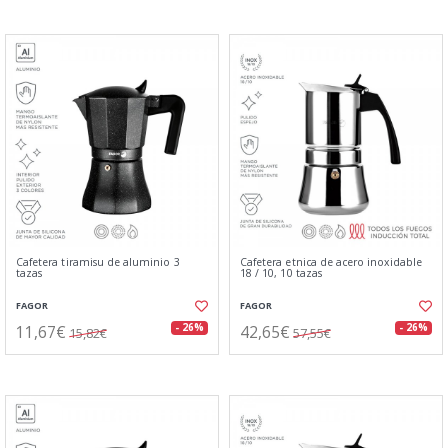
Cafetera tiramisu de aluminio 3
Cafetera etnica de acero inoxidable
tazas
18 / 10, 10 tazas
FAGOR
FAGOR
11,67€
42,65€
- 26%
- 26%
15,82€
57,55€