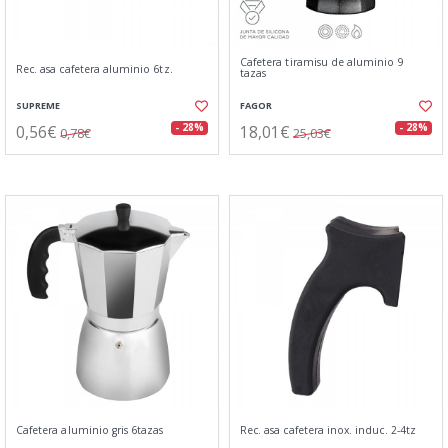
Cafetera tiramisu de aluminio 9
Rec. asa cafetera aluminio 6tz.
tazas
SUPREME
FAGOR
0,56€
18,01€
- 28%
- 28%
0,78€
25,03€
Cafetera aluminio gris 6tazas
Rec. asa cafetera inox. induc. 2-4tz