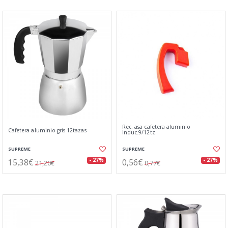
Rec. asa cafetera aluminio
Cafetera aluminio gris 12tazas
induc.9/12tz.
SUPREME
SUPREME
15,38€
0,56€
- 27%
- 27%
21,20€
0,77€