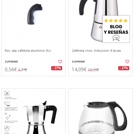
Rec. asa cafetera aluminio 3tz.
Cafetera inox. induccion 4 tazas
SUPREME
SUPREME
0,56€
14,09€
- 27%
- 27%
0,77€
19,33€