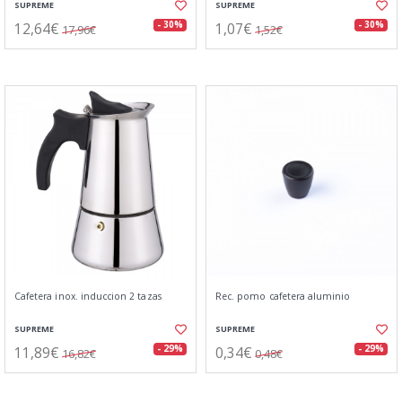
SUPREME
SUPREME
12,64€
1,07€
- 30%
- 30%
17,96€
1,52€
Cafetera inox. induccion 2 tazas
Rec. pomo cafetera aluminio
SUPREME
SUPREME
11,89€
0,34€
- 29%
- 29%
16,82€
0,48€