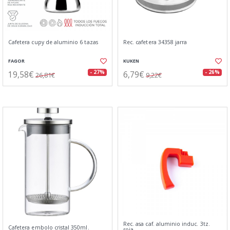
Cafetera cupy de aluminio 6 tazas
Rec. cafetera 34358 jarra
FAGOR
KUKEN
19,58€
6,79€
- 27%
- 26%
26,81€
9,22€
Rec. asa caf. aluminio induc. 3tz.
Cafetera embolo cristal 350ml.
roja