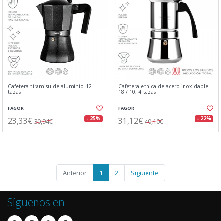
Cafetera tiramisu de aluminio 12
Cafetera etnica de acero inoxidable
tazas
18 / 10, 4 tazas
FAGOR
FAGOR
23,33€
31,12€
- 25%
- 22%
30,94€
40,10€
Anterior
1
2
Siguiente
Síguenos en: