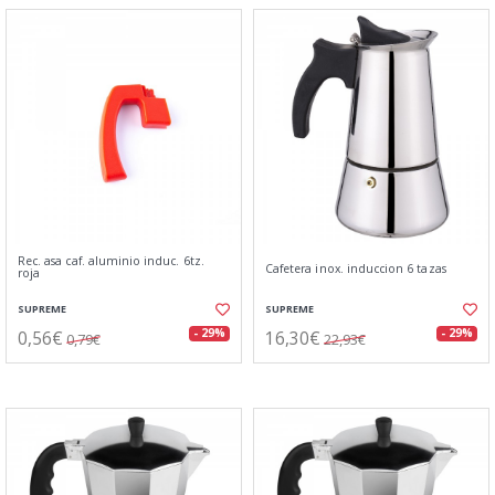
Rec. asa caf. aluminio induc. 6tz.
Cafetera inox. induccion 6 tazas
roja
SUPREME
SUPREME
0,56€
16,30€
- 29%
- 29%
0,79€
22,93€