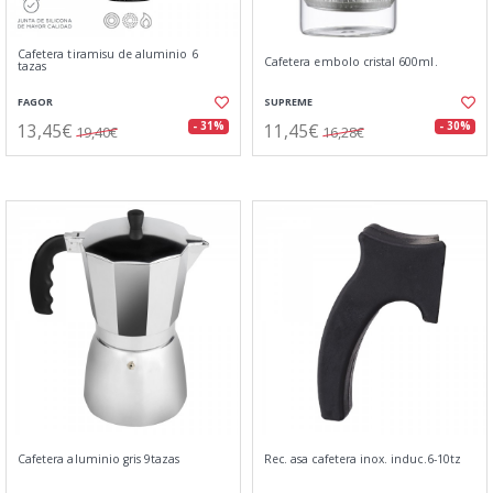
Cafetera tiramisu de aluminio 6
Cafetera embolo cristal 600ml.
tazas
FAGOR
SUPREME
13,45€
11,45€
- 31%
- 30%
19,40€
16,28€
Cafetera aluminio gris 9tazas
Rec. asa cafetera inox. induc.6-10tz