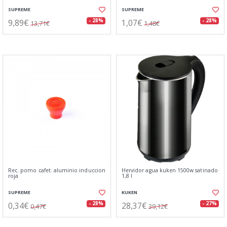
SUPREME
SUPREME
9,89€
1,07€
- 28%
- 28%
13,71€
1,48€
Rec. pomo cafet. aluminio induccion
Hervidor agua kuken 1500w satinado
roja
1,8 l
SUPREME
KUKEN
0,34€
28,37€
- 28%
- 27%
0,47€
39,12€