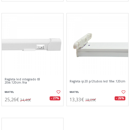
Regleta led integrado t8
Regleta ip20 p/2tubos led 18w.120cm
20w.120cm.fria
MATEL
MATEL
25,26€
13,33€
- 27%
- 26%
34,46€
18,09€