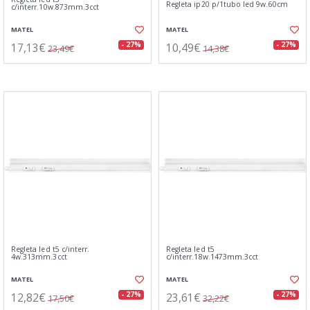
Regleta ip20 p/1tubo led 9w.60cm
c/interr.10w.873mm.3cct
MATEL
MATEL
17,13€
10,49€
- 27%
- 27%
23,49€
14,38€
Regleta led t5 c/interr.
Regleta led t5
4w.313mm.3cct
c/interr.18w.1473mm.3cct
MATEL
MATEL
12,82€
23,61€
- 27%
- 27%
17,50€
32,22€