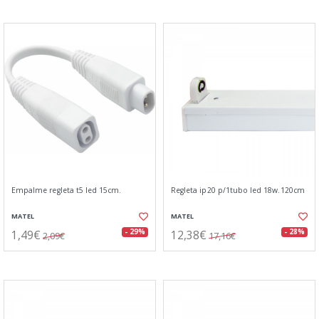
Empalme regleta t5 led 15cm.
Regleta ip20 p/1tubo led 18w.120cm
MATEL
MATEL
1,49€
12,38€
- 29%
- 28%
2,09€
17,16€