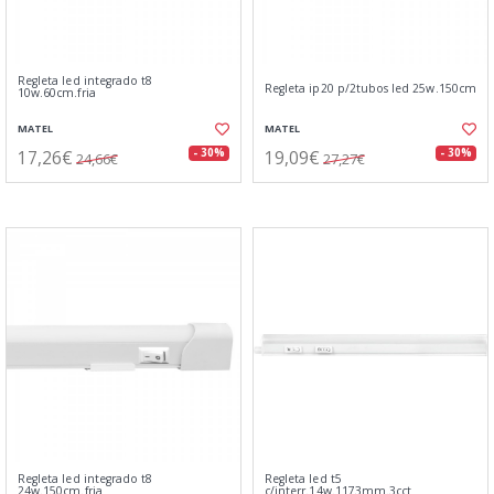
Regleta led integrado t8
Regleta ip20 p/2tubos led 25w.150cm
10w.60cm.fria
MATEL
MATEL
17,26€
19,09€
- 30%
- 30%
24,66€
27,27€
Regleta led integrado t8
Regleta led t5
24w.150cm.fria
c/interr.14w.1173mm.3cct