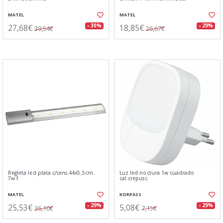
MATEL
MATEL
27,68€
18,85€
- 30%
- 29%
39,54€
26,67€
Regleta led plata c/sens.44x5,5cm.
Luz led noctura 1w cuadrado
7w.f
cal.crepusc.
MATEL
KORPASS
25,53€
5,08€
- 29%
- 29%
36,10€
7,15€