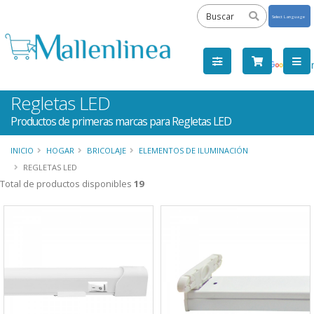
Powered
by
Tra
Regletas LED
Productos de primeras marcas para Regletas LED
INICIO
HOGAR
BRICOLAJE
ELEMENTOS DE ILUMINACIÓN
REGLETAS LED
Total de productos disponibles
19