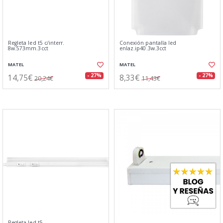
Regleta led t5 c/interr.
Conexión pantalla led
8w.573mm.3cct
enlaz.ip40.3w.3cct
MATEL
MATEL
14,75€
8,33€
- 27%
- 27%
20,24€
11,43€
Regleta led t5