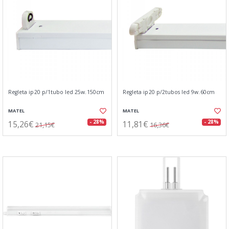
Regleta ip20 p/1tubo led 25w.150cm
Regleta ip20 p/2tubos led 9w.60cm
MATEL
MATEL
15,26€
11,81€
- 28%
- 28%
21,15€
16,36€