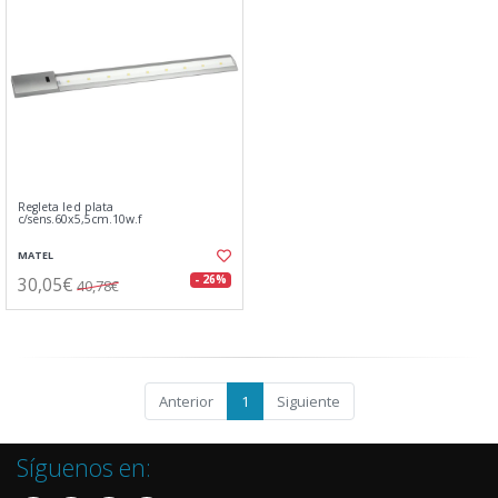
Regleta led plata
c/sens.60x5,5cm.10w.f
MATEL
30,05€
- 26%
40,78€
Anterior
1
Siguiente
Síguenos en: