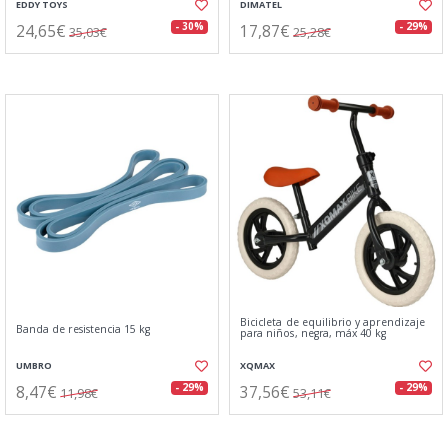
EDDY TOYS
DIMATEL
24,65€
17,87€
- 30%
- 29%
35,03€
25,28€
Bicicleta de equilibrio y aprendizaje
Banda de resistencia 15 kg
para niños, negra, máx 40 kg
UMBRO
XQMAX
8,47€
37,56€
- 29%
- 29%
11,98€
53,11€