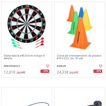
Diana basica ø40,5x1cm incluye 6
Conos de entrenamiento de plastico
dardos
ø14 x 23,5 cm, 10 uds
EDM PRODUCT
DUNLOP
12,01€
24,33€
- 29%
- 29%
16,90€
34,23€