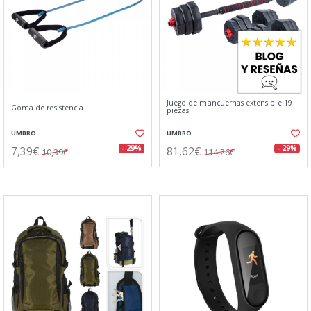
Juego de mancuernas extensible 19
Goma de resistencia
piezas
UMBRO
UMBRO
7,39€
81,62€
- 29%
- 29%
10,39€
114,26€