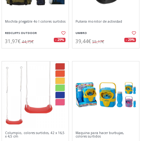
Mochila plegable 4o l colores surtidos
Pulsera monitor de actividad
REDCLIFFS OUTDOOR
UMBRO
31,97€
39,44€
- 29%
- 29%
44,75€
55,17€
Columpio, colores surtidos, 42 x 16,5
Maquina para hacer burbujas,
x 4,5 cm
colores surtidos