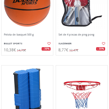
Pelota de basquet 500 g
Set de 4 piezas de ping pong
BULLET SPORTS
SLAZENGER
10,38€
8,77€
- 30%
- 30%
14,76€
12,47€