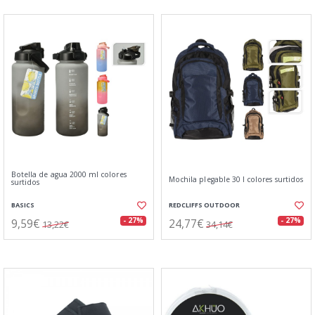
Botella de agua 2000 ml colores
Mochila plegable 30 l colores surtidos
surtidos
BASICS
REDCLIFFS OUTDOOR
9,59€
24,77€
- 27%
- 27%
13,22€
34,14€