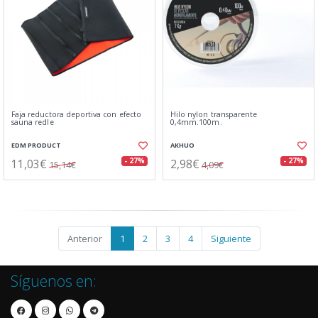
Faja reductora deportiva con efecto
Hilo nylon transparente
sauna redle
0,4mm.100m.
EDM PRODUCT
AKHUO
11,03€
2,98€
- 27%
- 27%
15,14€
4,09€
Anterior
1
2
3
4
Siguiente
Síguenos en: