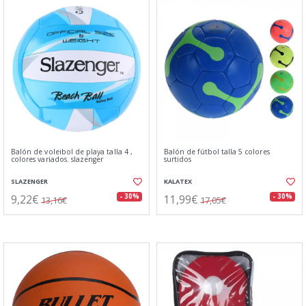
Balón de voleibol de playa talla 4 ,
Balón de fútbol talla 5 colores
colores variados. slazenger
surtidos
SLAZENGER
KALATEX
9,22€
11,99€
- 30%
- 30%
13,16€
17,05€