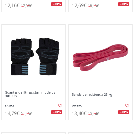
12,16€
12,69€
- 30%
- 30%
17,38€
18,13€
Guantes de fitness s&m modelos
Banda de resistencia 25 kg
surtidos
BASICS
UMBRO
14,79€
13,40€
- 30%
- 30%
21,13€
19,14€