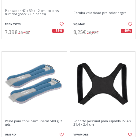
Planeador 47 x 39 x 12 cm, colores
Comba velocidad pro color negro
surtidos (pack 2 unidades)
EDDY TOYS
XQ MAX
7,39€
8,25€
- 55%
- 49%
16,40€
16,28€
Pesos para tobillos/muñecas 500 g, 2
Soporte postural para espalda 27,4 x
uds
21,4 x 2,4 cm
UMBRO
VIVAMORE