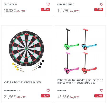
FREE & EASY
EDM PRODUCT
18,38€
12,79€
- 28%
- 28%
25,60€
17,81€
Patinete de tres ruedas para niños no
Diana ø42cm incluye 6 dardos
fear colores / modelos surtidos
EDM PRODUCT
NO FEAR
21,56€
48,63€
- 27%
- 27%
29,73€
67,05€