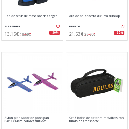
Red de tenis de mesa abs slazenger
Aro de baloncesto d45 cm dunlop
SLAZENGER
DUNLOP
13,15€
21,53€
- 30%
- 30%
18,69€
30,60€
Avion planeador de porexpan
Set 3 bolas de petanca metalicas con
84x66x14cm colores surtidos
funda de transporte