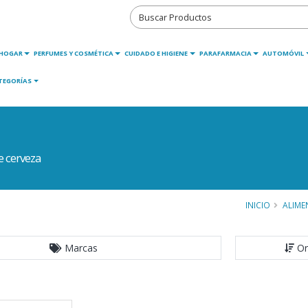
HOGAR
PERFUMES Y COSMÉTICA
CUIDADO E HIGIENE
PARAFARMACIA
AUTOMÓVIL
TEGORÍAS
e cerveza
INICIO
ALIME
Marcas
Or