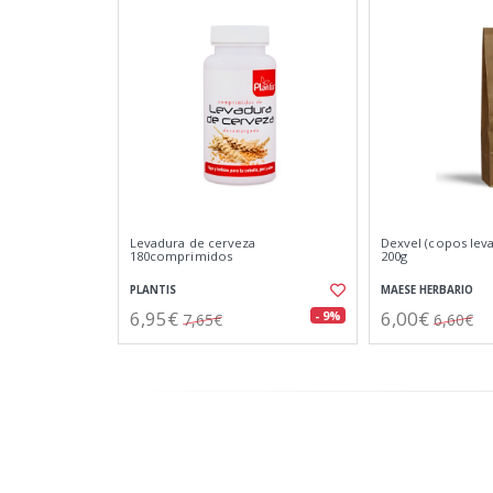
Levadura de cerveza
Dexvel (copos lev
180comprimidos
200g
PLANTIS
MAESE HERBARIO
6,95€
6,00€
- 9%
7,65€
6,60€