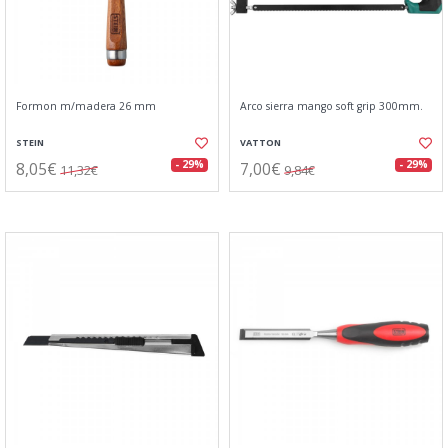
Formon m/madera 26 mm
Arco sierra mango soft grip 300mm.
STEIN
VATTON
8,05€
7,00€
- 29%
- 29%
11,32€
9,84€