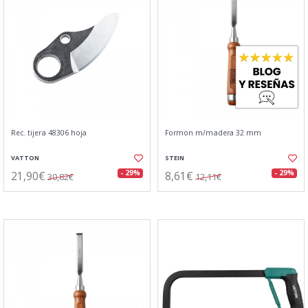
Rec. tijera 48306 hoja
Formon m/madera 32 mm
VATTON
STEIN
21,90€
8,61€
- 29%
- 29%
30,82€
12,11€