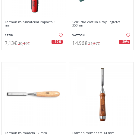
Formon m/bimaterial impacto 30
Serrucho costilla c/caja ingletes
mm
350mm.
STEIN
VATTON
7,13€
14,96€
- 30%
- 30%
10,19€
21,37€
Formon m/madera 12 mm
Formon m/madera 14 mm