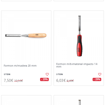
Formon m/bimaterial impacto 14
Formon m/madera 20 mm
mm
STEIN
STEIN
7,50€
6,03€
- 29%
- 29%
10,56€
8,49€