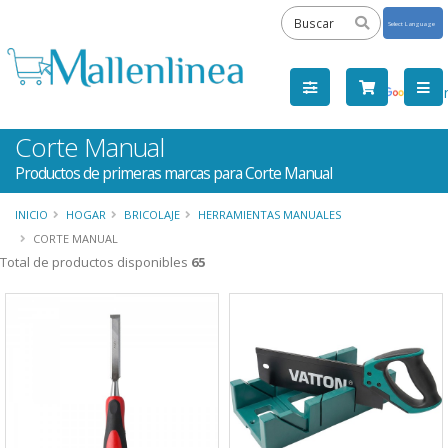
Powered
by
Tra
Corte Manual
Productos de primeras marcas para Corte Manual
INICIO
HOGAR
BRICOLAJE
HERRAMIENTAS MANUALES
CORTE MANUAL
Total de productos disponibles
65