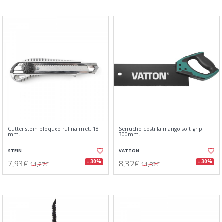
Cutter stein bloqueo rulina met. 18
Serrucho costilla mango soft grip
mm.
300mm.
STEIN
VATTON
7,93€
8,32€
- 30%
- 30%
11,27€
11,82€