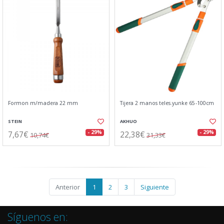
Formon m/madera 22 mm
Tijera 2 manos teles.yunke 65-100cm
STEIN
AKHUO
7,67€
22,38€
- 29%
- 29%
10,74€
31,33€
Anterior
1
2
3
Siguiente
Síguenos en: