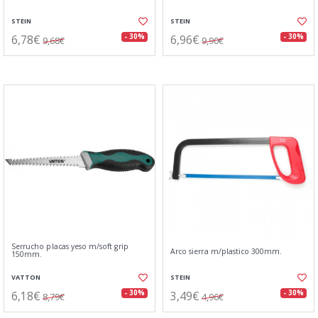
STEIN
STEIN
6,78€
6,96€
- 30%
- 30%
9,68€
9,90€
Serrucho placas yeso m/soft grip
Arco sierra m/plastico 300mm.
150mm.
VATTON
STEIN
6,18€
3,49€
- 30%
- 30%
8,79€
4,96€