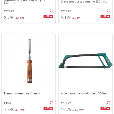
Sierra multiusos aluminio 250mm.
500mm.
VATTON
VATTON
8,79€
5,12€
- 29%
- 29%
12,43€
7,24€
Formon m/madera 24 mm
Arco sierra mango aluminio 300mm.
STEIN
VATTON
7,88€
10,25€
- 29%
- 29%
11,14€
14,49€