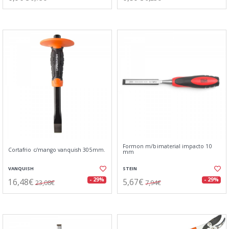
Formon m/bimaterial impacto 10
Cortafrio c/mango vanquish 305mm.
mm
VANQUISH
STEIN
16,48€
5,67€
- 29%
- 29%
23,08€
7,94€