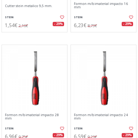
Formon m/bimaterial impacto 16
Cutter stein metalico 9,5 mm.
mm
STEIN
STEIN
1,54€
6,23€
- 29%
- 29%
2,16€
8,73€
Formon m/bimaterial impacto 28
Formon m/bimaterial impacto 24
mm
mm
STEIN
STEIN
6,96€
6,59€
- 29%
- 29%
9,75€
9,23€