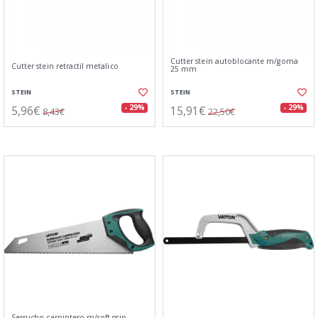
Cutter stein autoblocante m/goma
Cutter stein retractil metalico
25 mm
STEIN
STEIN
5,96€
15,91€
- 29%
- 29%
8,43€
22,50€
Serrucho carpintero m/soft grip