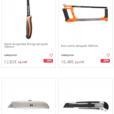
Sierra escayolista d/hoja vanquish
Arco sierra vanquish 300mm.
150mm
VANQUISH
VANQUISH
12,82€
16,48€
- 29%
- 29%
18,14€
23,31€