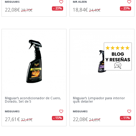
MEGUIARS
MR.KLEEN
22,08€
18,84€
- 23%
- 23%
28,70€
24,40€
Meguiar's acondicionador de Cuero,
Meguiar's Limpiador para interior
Dorado, Set de 5
quik detailer
MEGUIARS
MEGUIARS
27,61€
22,08€
- 15%
- 11%
32,47€
24,85€