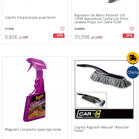
Aspirador de Mano Potente 12V
Cepillo limpia-bujias puas laton
120W Aspiradora Coche con Filtro
Lavable Hepa con Cable 4,5M
STEIN
SUMEX
0,83€
35,09€
- 30%
- 25%
1,18€
47,06€
Oferta
Cepillo Algodón Natural "Absorbe
Meguiar's Limpiador para tapicerías
Polvo"