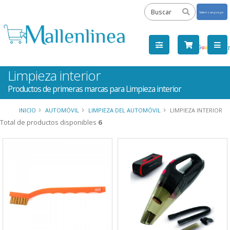
Powered
by
Tra
Limpieza interior
Productos de primeras marcas para Limpieza interior
INICIO
AUTOMÓVIL
LIMPIEZA DEL AUTOMÓVIL
LIMPIEZA INTERIOR
Total de productos disponibles
6