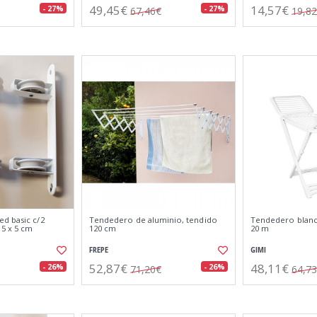
49,45€
14,57€
- 27%
- 27%
67,46€
19,8
d basic c/2
Tendedero de aluminio, tendido
Tendedero blanco
 5 x 5 cm
120 cm
20 m
FREPE
GIMI
52,87€
48,11€
- 26%
- 26%
71,20€
64,7