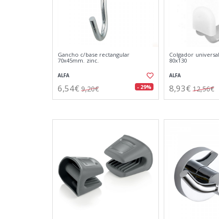
Gancho c/base rectangular
Colgador universa
70x45mm. zinc.
80x130
ALFA
ALFA
6,54€
8,93€
- 29%
9,20€
12,56€