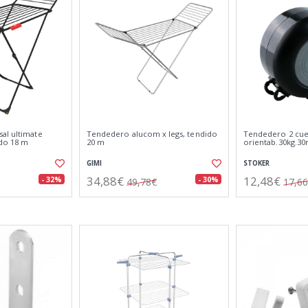
al ultimate
Tendedero alucom x legs, tendido
Tendedero 2 cue
do 18 m
20 m
orientab.30kg.3
GIMI
STOKER
34,88€
12,48€
- 32%
- 30%
49,78€
17,6