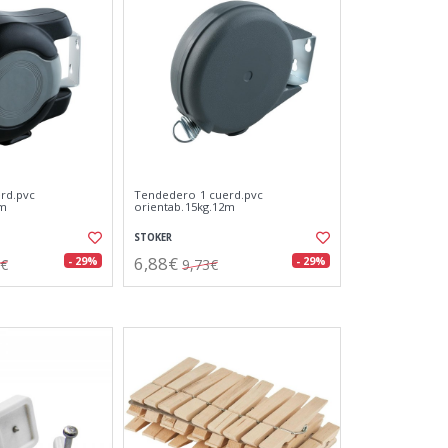
rd.pvc
Tendedero 1 cuerd.pvc
0m
orientab.15kg.12m
STOKER
6,88€
- 29%
- 29%
6€
9,73€