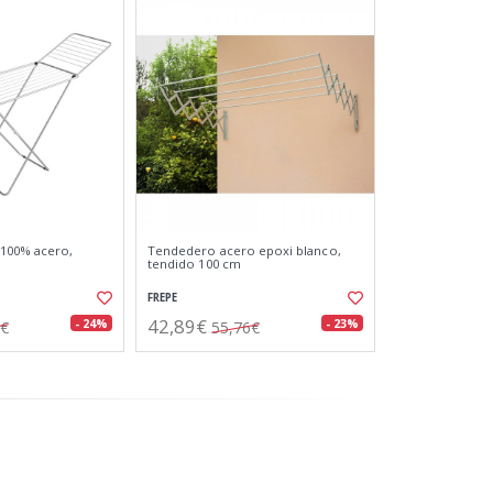
 100% acero,
Tendedero acero epoxi blanco,
tendido 100 cm
FREPE
42,89€
- 24%
- 23%
5€
55,76€