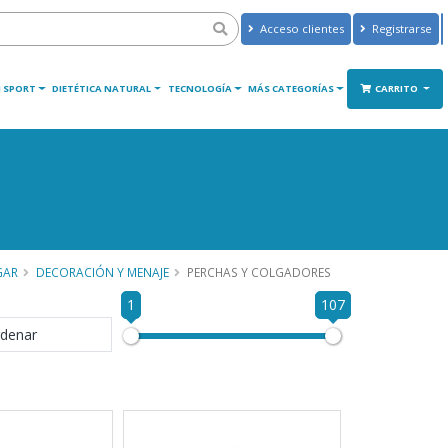
Acceso clientes
Registrarse
 SPORT
DIETÉTICA NATURAL
TECNOLOGÍA
MÁS CATEGORÍAS
CARRITO
GAR
DECORACIÓN Y MENAJE
PERCHAS Y COLGADORES
1
107
denar