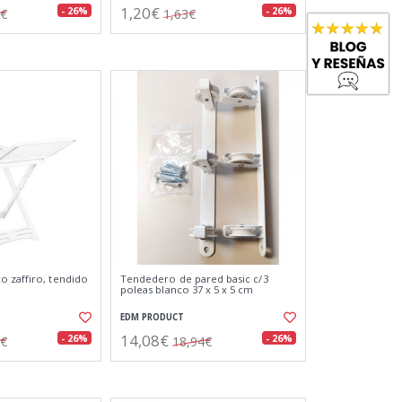
1,20€
- 26%
- 26%
2€
1,63€
 zaffiro, tendido
Tendedero de pared basic c/3
poleas blanco 37 x 5 x 5 cm
EDM PRODUCT
14,08€
- 26%
- 26%
3€
18,94€