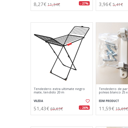
8,27€
3,96€
- 27%
11,34€
5,41€
Tendedero extra ultimate negro
Tendedero de pare
mate, tendido 20 m
poleas blanco 25 x
VILEDA
EDM PRODUCT
51,43€
11,59€
- 26%
69,63€
15,69€