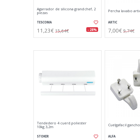
Agarrador de silicona grandchef, 2
Percha lavabo art
piezas
TESCOMA
ARTIC
11,23€
7,00€
- 28%
15,64€
9,74€
Tendedero 4 cuerd.poliester
Cuelgafacil gancho
10kg.3,2m
STOKER
ALFA