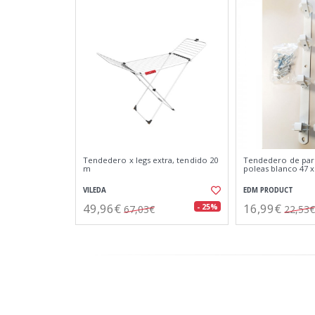
Tendedero x legs extra, tendido 20
Tendedero de pare
m
poleas blanco 47 x
VILEDA
EDM PRODUCT
49,96€
16,99€
- 25%
67,03€
22,53€