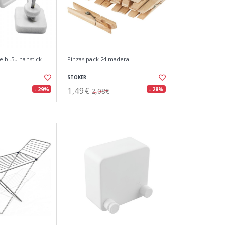
e bl.5u hanstick
Pinzas pack 24 madera
STOKER
1,49€
- 29%
- 28%
2,08€