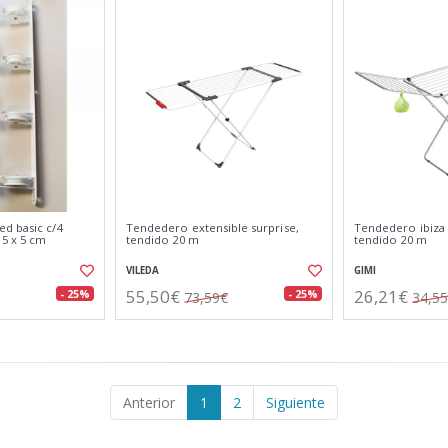
d basic c/4
Tendedero extensible surprise,
Tendedero ibiza
 5 x 5 cm
tendido 20 m
tendido 20 m
VILEDA
GIMI
55,50€
26,21€
- 25%
- 25%
73,59€
34,5
Anterior
1
2
Siguiente