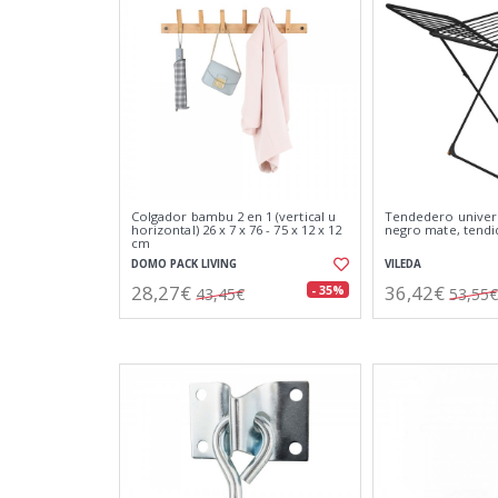
Colgador bambu 2 en 1 (vertical u
Tendedero univers
horizontal) 26 x 7 x 76 - 75 x 12 x 12
negro mate, tendi
cm
DOMO PACK LIVING
VILEDA
28,27€
36,42€
- 35%
43,45€
53,55€