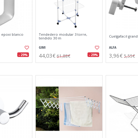
l epoxi blanco
Tendedero modular 3 torre,
Cuelgafacil grand
tendido 30 m
GIMI
ALFA
44,03€
3,96€
- 29%
- 29%
61,88€
5,55€