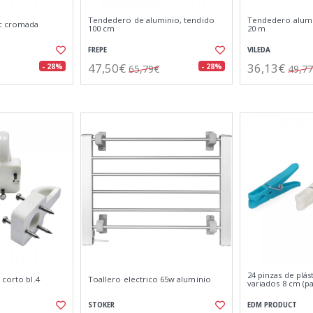
Tendedero de aluminio, tendido
Tendedero alumix
ic cromada
100 cm
20 m
FREPE
VILEDA
47,50€
36,13€
- 28%
- 28%
65,79€
49,7
24 pinzas de plás
 corto bl.4
Toallero electrico 65w aluminio
variados 8 cm (p
STOKER
EDM PRODUCT