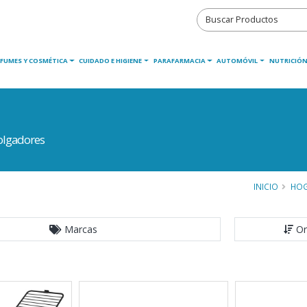
RFUMES Y COSMÉTICA
CUIDADO E HIGIENE
PARAFARMACIA
AUTOMÓVIL
NUTRICIÓN
olgadores
INICIO
HO
Marcas
Or