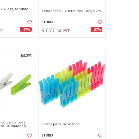
 x-legs, tendido
Tendedero 1 cuerd.inox.10kg.4,2m
STOKER
9,67€
- 27%
- 27%
7€
13,27€
tico de colores
Pinzas pack 24 plastico
ack 10 unidades)
STOKER