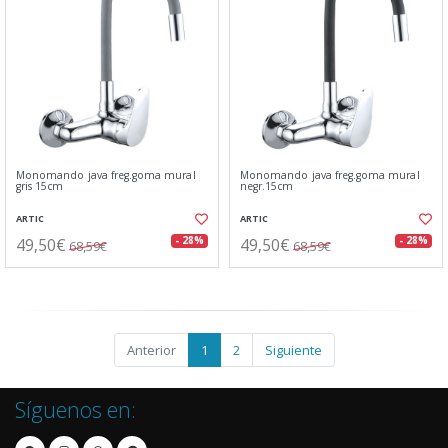
Monomando java freg.goma mural
Monomando java freg.goma mural
gris 15cm
negr.15cm
ARTIC
ARTIC
49,50€
49,50€
- 28%
- 28%
68,59€
68,59€
Anterior
1
2
Siguiente
Síguenos en: