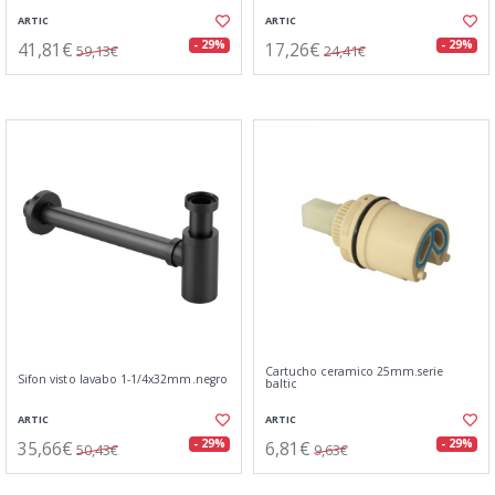
ARTIC
ARTIC
41,81€
17,26€
- 29%
- 29%
59,13€
24,41€
Cartucho ceramico 25mm.serie
Sifon visto lavabo 1-1/4x32mm.negro
baltic
ARTIC
ARTIC
35,66€
6,81€
- 29%
- 29%
50,43€
9,63€