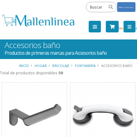
Powered
by
Tra
Accesorios baño
Productos de primeras marcas para Accesorios baño
INICIO
HOGAR
BRICOLAJE
FONTANERÍA
ACCESORIOS BAÑO
Total de productos disponibles
59