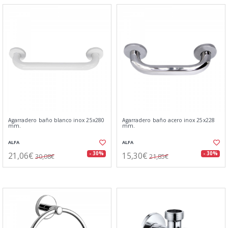
Agarradero baño blanco inox 25x280
Agarradero baño acero inox 25x228
mm.
mm.
ALFA
ALFA
21,06€
15,30€
- 30%
- 30%
30,08€
21,85€