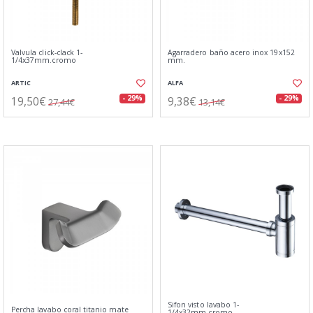
Valvula click-clack 1-
Agarradero baño acero inox 19x152
1/4x37mm.cromo
mm.
ARTIC
ALFA
19,50€
9,38€
- 29%
- 29%
27,44€
13,14€
Sifon visto lavabo 1-
Percha lavabo coral titanio mate
1/4x32mm.cromo