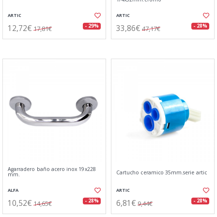
ARTIC
ARTIC
12,72€
33,86€
- 29%
- 28%
17,81€
47,17€
Agarradero baño acero inox 19x228
Cartucho ceramico 35mm.serie artic
mm.
ALFA
ARTIC
10,52€
6,81€
- 28%
- 28%
14,65€
9,44€