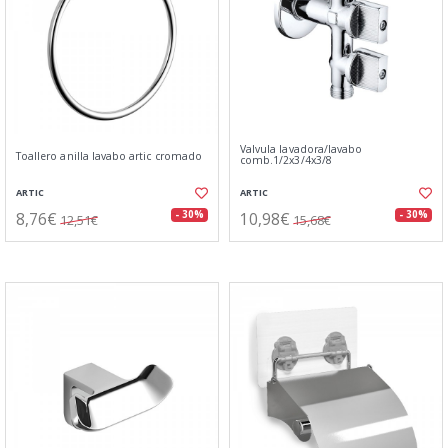
Valvula lavadora/lavabo
Toallero anilla lavabo artic cromado
comb.1/2x3/4x3/8
ARTIC
ARTIC
8,76€
10,98€
- 30%
- 30%
12,51€
15,68€