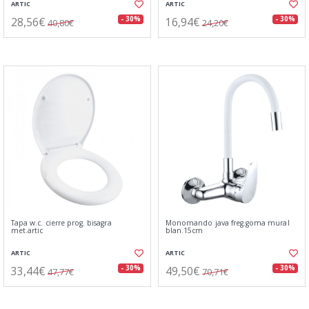
ARTIC
ARTIC
28,56€
16,94€
- 30%
- 30%
40,80€
24,20€
Tapa w.c. cierre prog. bisagra
Monomando java freg.goma mural
met.artic
blan.15cm
ARTIC
ARTIC
33,44€
49,50€
- 30%
- 30%
47,77€
70,71€