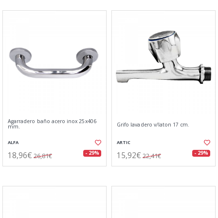
Agarradero baño acero inox 25x406
Grifo lavadero v/laton 17 cm.
mm.
ALFA
ARTIC
18,96€
15,92€
- 29%
- 29%
26,81€
22,41€