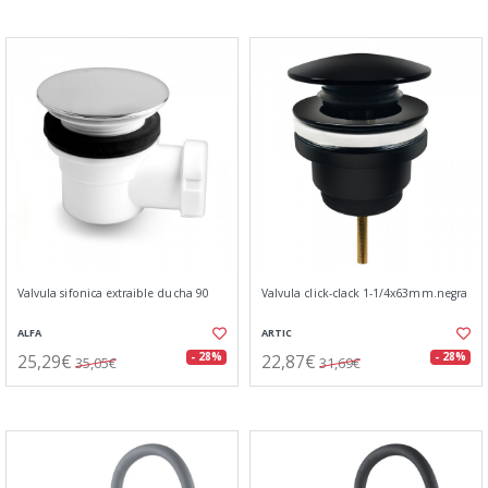
Valvula sifonica extraible ducha 90
Valvula click-clack 1-1/4x63mm.negra
ALFA
ARTIC
25,29€
22,87€
- 28%
- 28%
35,05€
31,69€