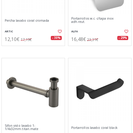
Portarrollos w.c. c/tapa inox
Percha lavabo coral cromada
adh.reut.
ARTIC
ALFA
12,10€
16,48€
- 30%
- 29%
17,19€
23,31€
Sifon visto lavabo 1-
Portarrollos lavabo coral black
1/4x32mm.titan.mate