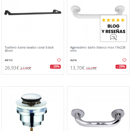
Toallero barra lavabo coral black
Agarradero baño blanco inox 19x228
60cm
mm.
ARTIC
ALFA
26,93€
13,70€
- 29%
- 29%
37,90€
19,28€