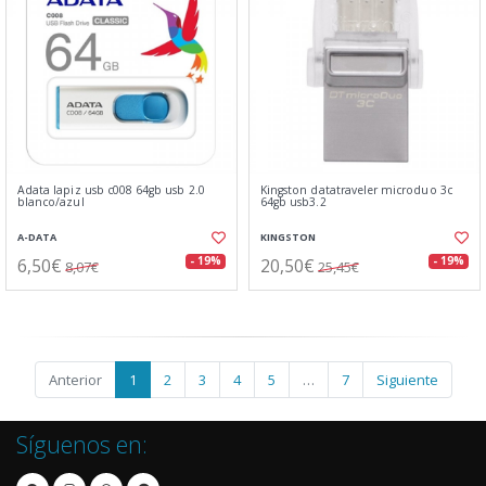
Adata lapiz usb c008 64gb usb 2.0
Kingston datatraveler microduo 3c
blanco/azul
64gb usb3.2
A-DATA
KINGSTON
6,50€
20,50€
- 19%
- 19%
8,07€
25,45€
Anterior
1
2
3
4
5
…
7
Siguiente
Síguenos en: