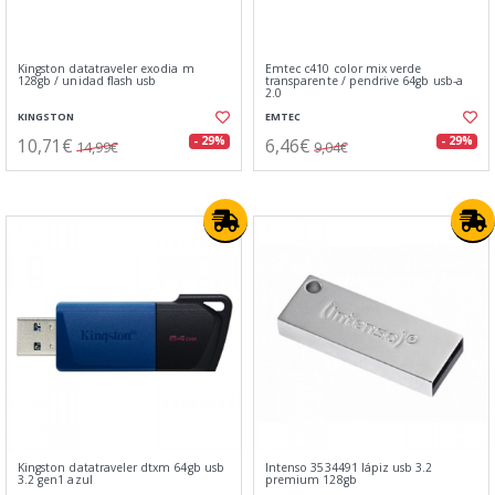
Kingston datatraveler exodia m
Emtec c410 color mix verde
128gb / unidad flash usb
transparente / pendrive 64gb usb-a
2.0
KINGSTON
EMTEC
10,71€
6,46€
- 29%
- 29%
14,99€
9,04€
Kingston datatraveler dtxm 64gb usb
Intenso 3534491 lápiz usb 3.2
3.2 gen1 azul
premium 128gb