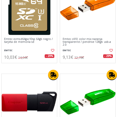
Emtec ecmsd64gxc10sp 64gb negro /
Emtec c410 color mix naranja
tarjeta de memoria sd
transparente / pendrive 128gb usb-a
2.0
EMTEC
EMTEC
10,03€
9,13€
- 29%
- 29%
14,04€
12,78€