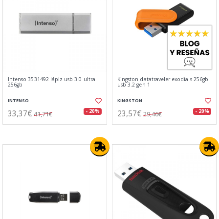
Intenso 3531492 lápiz usb 3.0 ultra
Kingston datatraveler exodia s 256gb
256gb
usb 3.2 gen 1
INTENSO
KINGSTON
33,37€
23,57€
- 20%
- 20%
41,71€
29,46€