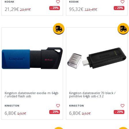
KODAK
KODAK
21,29€
95,32€
- 29%
- 29%
29,81€
133,45€
Kingston datatraveler exodia m 64gb
Kingston datatraveler 70 black /
/ unidad flash usb
pendrive 64gb usb-c 3.2
KINGSTON
KINGSTON
6,80€
6,80€
- 29%
- 29%
9,52€
9,52€