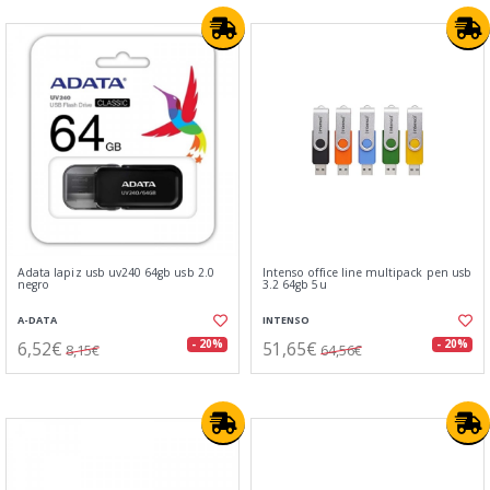
Adata lapiz usb uv240 64gb usb 2.0
Intenso office line multipack pen usb
negro
3.2 64gb 5u
A-DATA
INTENSO
6,52€
51,65€
- 20%
- 20%
8,15€
64,56€