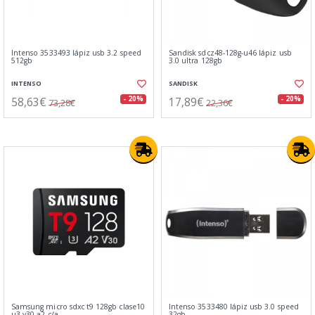
Intenso 3533493 lápiz usb 3.2 speed
Sandisk sdcz48-128g-u46 lápiz usb
512gb
3.0 ultra 128gb
INTENSO
SANDISK
58,63€
17,89€
- 20%
- 20%
73,28€
22,36€
Samsung micro sdxc t9 128gb clase10
Intenso 3533480 lápiz usb 3.0 speed
u3 v30 a2 c/a
32gb