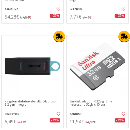
SAMSUNG
INTENSO
54,28€
7,77€
- 20%
- 20%
67,84€
9,71€
Kingston datatraveler dtx 64gb usb
Sandisk sdsqunr-032g-gn3ma
3.2 gen1 negro
microsdhc 32gb cl10 c/a
KINGSTON
SANDISK
6,49€
11,94€
- 20%
- 20%
8,11€
14,92€