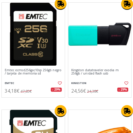
Emtec ecmsd256gxc10sp 256gb negro
Kingston datatraveler exodia m
/ tarjeta de memoria sd
256gb / unidad flash usb
EMTEC
KINGSTON
34,18€
24,56€
- 29%
- 29%
47,85€
34,38€