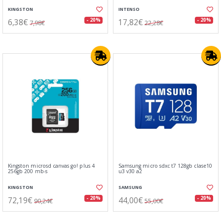
KINGSTON
INTENSO
6,38€
17,82€
- 20%
- 20%
7,98€
22,28€
Kingston microsd canvas go! plus 4
Samsung micro sdxc t7 128gb clase10
256gb 200 mb-s
u3 v30 a2
KINGSTON
SAMSUNG
72,19€
44,00€
- 20%
- 20%
90,24€
55,00€