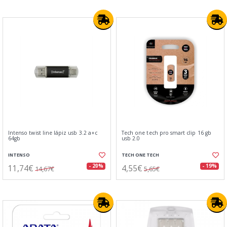
Intenso twist line lápiz usb 3.2 a+c
Tech one tech pro smart clip 16 gb
64gb
usb 2.0
INTENSO
TECH ONE TECH
11,74€
4,55€
- 20%
- 19%
14,67€
5,65€