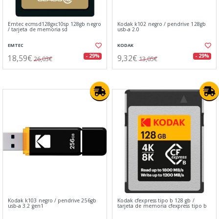
Emtec ecmsd128gxc10sp 128gb negro
Kodak k102 negro / pendrive 128gb
/ tarjeta de memoria sd
usb-a 2.0
EMTEC
KODAK
18,59€
9,32€
- 29%
- 29%
26,03€
13,05€
Kodak k103 negro / pendrive 256gb
Kodak cfexpress tipo b 128 gb /
usb-a 3.2 gen1
tarjeta de memoria cfexpress tipo b