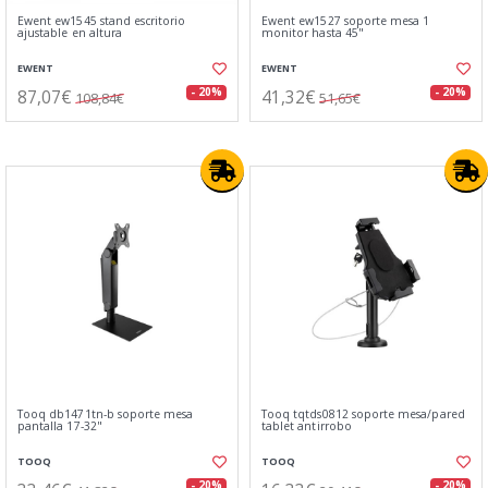
Ewent ew1545 stand escritorio
Ewent ew1527 soporte mesa 1
ajustable en altura
monitor hasta 45"
EWENT
EWENT
87,07€
41,32€
- 20%
- 20%
108,84€
51,65€
Tooq db1471tn-b soporte mesa
Tooq tqtds0812 soporte mesa/pared
pantalla 17-32"
tablet antirrobo
TOOQ
TOOQ
- 20%
- 20%