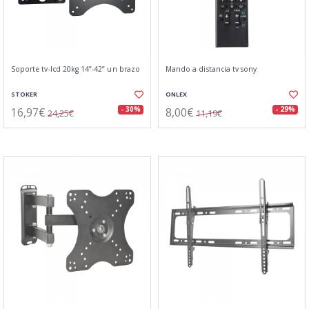
Soporte tv-lcd 20kg 14”-42” un brazo
Mando a distancia tv sony
STOKER
ONLEX
16,97€
8,00€
- 30%
- 29%
24,25€
11,19€