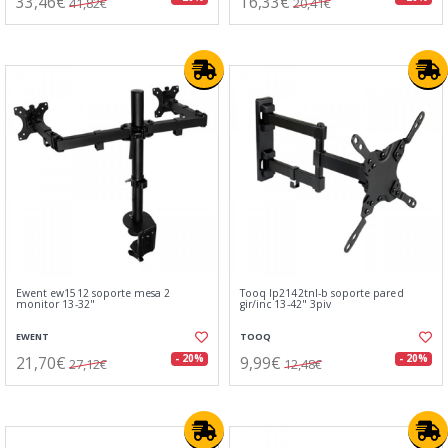
33,46€
16,33€
41,82€
20,41€
Ewent ew1512 soporte mesa 2
Tooq lp2142tnl-b soporte pared
monitor 13-32"
gir/inc 13-42" 3piv
EWENT
TOOQ
21,70€
9,99€
- 20%
- 20%
27,12€
12,48€