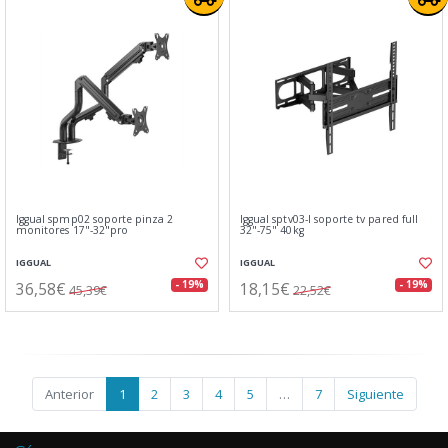
Iggual spmp02 soporte pinza 2
Iggual sptv03-l soporte tv pared full
monitores 17"-32"pro
32"-75" 40kg
IGGUAL
IGGUAL
36,58€
18,15€
- 19%
- 19%
45,39€
22,52€
Anterior
1
2
3
4
5
…
7
Siguiente