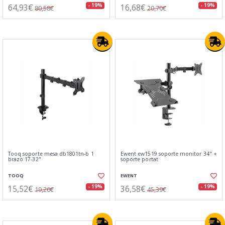
64,93€
16,68€
- 19%
- 19%
80,58€
20,70€
Tooq soporte mesa db1801tn-b 1
Ewent ew1519 soporte monitor 34" +
brazo 17-32"
soporte portat
TOOQ
EWENT
15,52€
36,58€
- 19%
- 19%
19,26€
45,39€