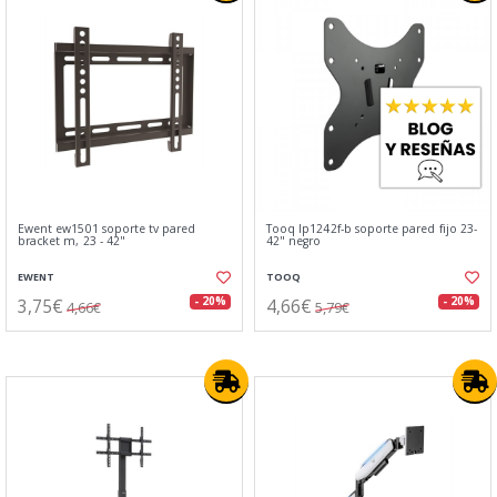
Ewent ew1501 soporte tv pared
Tooq lp1242f-b soporte pared fijo 23-
bracket m, 23 - 42"
42" negro
EWENT
TOOQ
3,75€
4,66€
- 20%
- 20%
4,66€
5,79€