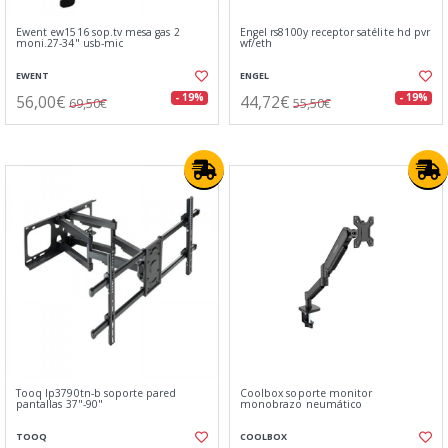
Ewent ew1516 sop.tv mesa gas 2
Engel rs8100y receptor satélite hd pvr
moni.27-34" usb-mic
wf/eth
EWENT
ENGEL
56,00€
44,72€
- 19%
- 19%
69,50€
55,50€
Tooq lp3790tn-b soporte pared
Coolbox soporte monitor
pantallas 37"-90"
monobrazo neumático
TOOQ
COOLBOX