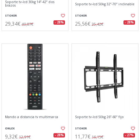
Soporte tv-lcd 30kg 14”-42” dos
Soporte tv-lcd 50kg 32”-70” inclinable
brazos
STOKER
STOKER
29,34€
25,56€
- 28%
- 28%
40,87€
35,42€
Mando a distancia tv multimarca
Soporte tv-lcd 50kg 26”-60” fijo
ONLEX
STOKER
9,32€
11,77€
- 28%
- 27%
12,91€
16,15€