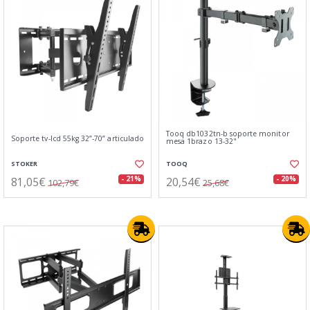
Tooq db1032tn-b soporte monitor
Soporte tv-lcd 55kg 32”-70” articulado
mesa 1brazo 13-32"
STOKER
TOOQ
81,05€
20,54€
- 21%
- 20%
102,79€
25,68€