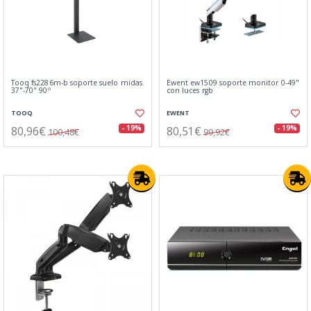
Tooq fs2286m-b soporte suelo midas
Ewent ew1509 soporte monitor 0-49"
37"-70" 90º
con luces rgb
TOOQ
EWENT
80,96€
80,51€
- 19%
- 19%
100,48€
99,92€