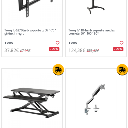
Tooq lp6270tn-b soporte tv 37"-70"
Tooq fs1184m-b soporte ruedas
gir/incli negro
cometa 60"-100" 90º
TOOQ
TOOQ
37,82€
124,38€
- 20%
- 20%
47,28€
155,48€