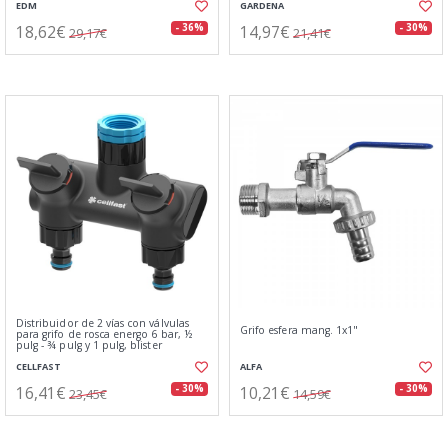
EDM
GARDENA
18,62€
14,97€
- 36%
- 30%
29,17€
21,41€
Distribuidor de 2 vías con válvulas
Grifo esfera mang. 1x1"
para grifo de rosca energo 6 bar, ½
pulg - ¾ pulg y 1 pulg, blister
CELLFAST
ALFA
16,41€
10,21€
- 30%
- 30%
23,45€
14,59€