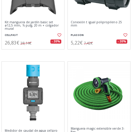
Kit manguera de jardín basic set
Conexión t igual polipropileno 25
ø12,5 mm, ½ pulg, 20 m + colgador
mm
mural
CELLFAST
PLASSON
26,83€
5,22€
- 30%
- 30%
38,14€
7,42€
Manguera magic extensible verde 3-
Medidor de caudal de agua cellpro
8m