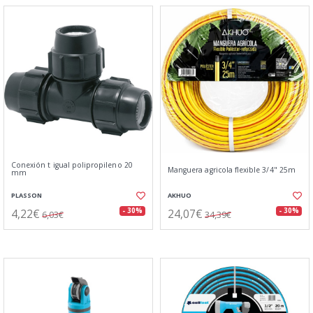
Conexión t igual polipropileno 20
Manguera agricola flexible 3/4" 25m
mm
PLASSON
AKHUO
4,22€
24,07€
- 30%
- 30%
6,03€
34,39€