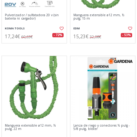
Pulverizador / sulfatadora 20 v (sin
Manguera extensible ø12 mm, ½
batería ni cargador)
pulg, 15 m
KOMA TOOLS
EDM
17,24€
15,23€
- 72%
- 53%
60,63€
32,08€
Manguera extensible ø12 mm, ½
Lanza de riego y conectores ½ pulg -
pulg, 22 m
5/8 pulg, blister