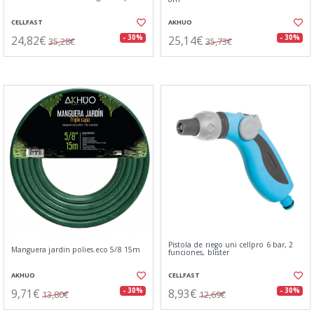
CELLFAST
AKHUO
24,82€
25,14€
- 30%
- 30%
35,28€
35,73€
Pistola de riego uni cellpro 6 bar, 2
Manguera jardin polies.eco 5/8 15m
funciones, blister
AKHUO
CELLFAST
9,71€
8,93€
- 30%
- 30%
13,80€
12,69€