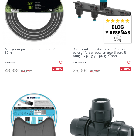
Manguera jardin polies.reforz.5/8
Distribuidor de 4 vías con válvulas
50m
para grifo de rosca energo 6 bar, ½
pulg - ¾ pulg y 1 pulg, blister
AKHUO
CELLFAST
43,38€
25,00€
- 30%
- 30%
61,67€
35,54€