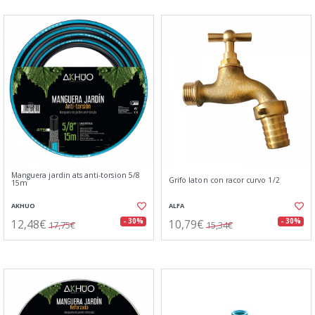
Manguera jardin ats anti-torsion 5/8
Grifo laton con racor curvo 1/2
15m
AKHUO
ALFA
12,48€
10,79€
- 30%
- 30%
17,75€
15,34€