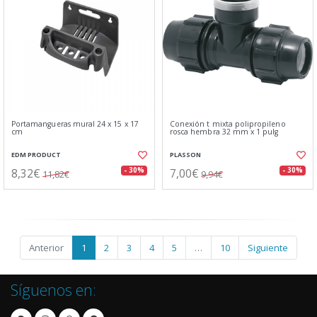
Portamangueras mural 24 x 15 x 17
Conexión t mixta polipropileno
cm
rosca hembra 32 mm x 1 pulg
EDM PRODUCT
PLASSON
8,32€
7,00€
- 30%
- 30%
11,82€
9,94€
Anterior
1
2
3
4
5
…
10
Siguiente
Síguenos en: