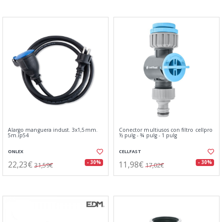
Alargo manguera indust. 3x1,5mm.
Conector multiusos con filtro cellpro
5m.ip54
½ pulg - ¾ pulg - 1 pulg
ONLEX
CELLFAST
22,23€
11,98€
- 30%
- 30%
31,59€
17,02€