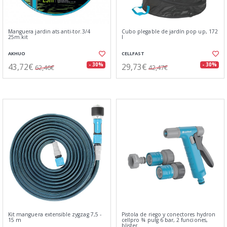
Manguera jardin ats anti-tor.3/4
Cubo plegable de jardín pop up, 172
25m.kit
l
AKHUO
CELLFAST
43,72€
29,73€
- 30%
- 30%
62,46€
42,47€
Kit manguera extensible zygzag 7,5 -
Pistola de riego y conectores hydron
15 m
cellpro ¾ pulg 6 bar, 2 funciones,
blister