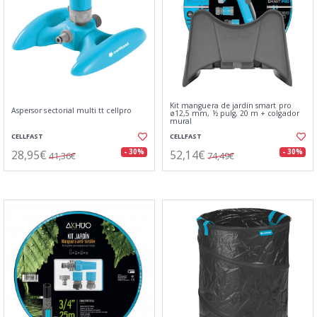
Kit manguera de jardín smart pro
Aspersor sectorial multi tt cellpro
ø12,5 mm, ½ pulg, 20 m + colgador
mural
CELLFAST
CELLFAST
28,95€
52,14€
- 30%
- 30%
41,36€
74,49€