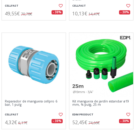
CELLFAST
CELLFAST
49,55€
10,13€
- 30%
- 30%
70,78€
14,47€
Reparador de manguera cellpro 6
Kit manguera de jardín estandar ø19
bar, 1 pulg
mm, ¾ pulg, 25 m
CELLFAST
EDM PRODUCT
4,32€
52,45€
- 30%
- 30%
6,17€
74,66€