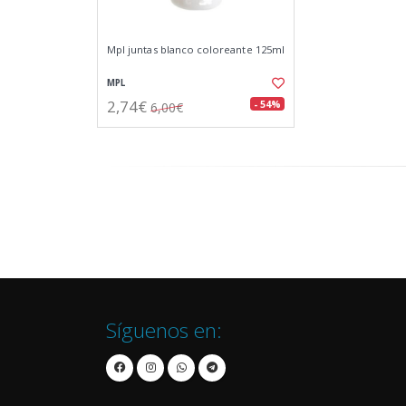
Mpl juntas blanco coloreante 125ml
MPL
2,74€
- 54%
6,00€
Síguenos en: