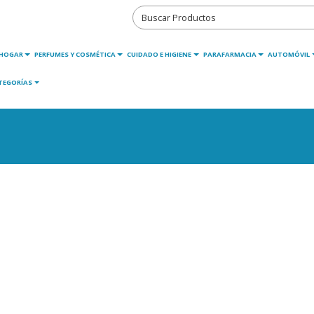
HOGAR
PERFUMES Y COSMÉTICA
CUIDADO E HIGIENE
PARAFARMACIA
AUTOMÓVIL
TEGORÍAS