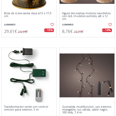
Bola de nieve santa claus ø13 x 17,5
Figura decorativa motivos navideños
cm
con led, modelos surtidos, ø8 x 12
cm
LUMINEO
LUMINEO
29,61€
8,76€
- 15%
- 14%
34,69€
10,20€
Transformador verde con control
Guirnalda multifunción, uso exterior,
remoto para exterior, 5 m
recargable, luz cálida, cable negro,
100 leds, 7,4 m