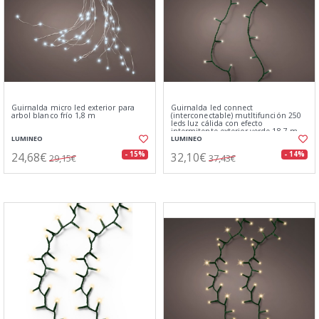
Guirnalda micro led exterior para
Guirnalda led connect
arbol blanco frío 1,8 m
(interconectable) mutltifunción 250
leds luz cálida con efecto
intermitente exterior verde 18,7 m
LUMINEO
LUMINEO
24,68€
32,10€
- 15%
- 14%
29,15€
37,43€