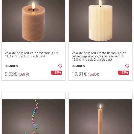
Vela de cera led color marrón ø7 x
Vela de cera led efecto llama, color
11,2 cm (pack 2 unidades)
beige, superficie con relieve ø7,5 x
12,3 cm (pack 2 unidades)
LUMINEO
LUMINEO
9,93€
10,81€
- 29%
- 28%
13,97€
15,05€