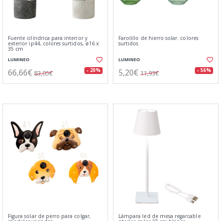
Fuente cilíndrica para interior y
Farolillo de hierro solar. colores
exterior ip44, colores surtidos, ø16 x
surtidos
35 cm
LUMINEO
LUMINEO
66,66€
5,20€
- 20%
- 56%
83,05€
11,93€
Figura solar de perro para colgar,
Lámpara led de mesa regarcable