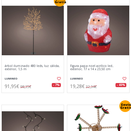
Gratis
árbol iluminado 480 leds, luz cálida,
Figura papa noel acrílico led,
exterior, 1,5 m
exterior, 17 x 14 x 23,50 cm
LUMINEO
LUMINEO
91,95€
19,28€
- 7%
- 40%
98,35€
32,34€
Envío
Grati