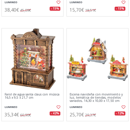
LUMINEO
LUMINEO
38,40€
15,70€
- 15%
- 15%
45,09€
18,51€
Farol de agua santa claus con música
Escena navideña con movimiento y
16,5 x 9,5 x 21,7 cm
luz, temática de tiendas, modelos
variados, 14,30 x 10,00 x 17,50 cm
LUMINEO
LUMINEO
35,34€
25,70€
- 42%
- 12%
60,90€
29,37€