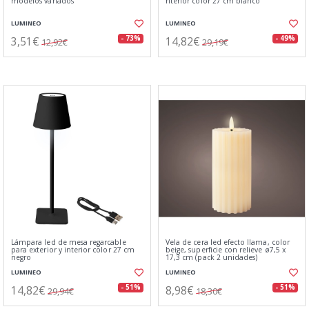
modelos variados
nterior color 27 cm blanco
LUMINEO
LUMINEO
3,51€
14,82€
- 73%
- 49%
12,92€
29,19€
Lámpara led de mesa regarcable
Vela de cera led efecto llama, color
para exterior y interior color 27 cm
beige, superficie con relieve ø7,5 x
negro
17,3 cm (pack 2 unidades)
LUMINEO
LUMINEO
14,82€
8,98€
- 51%
- 51%
29,94€
18,30€