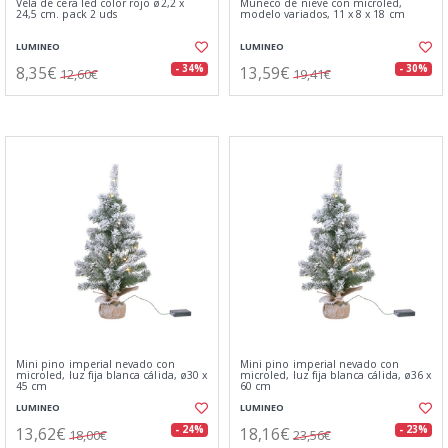
Vela de cera led color rojo ø2,2 x
Muñeco de nieve con microled,
24,5 cm. pack 2 uds
modelo variados, 11 x 8 x 18 cm
LUMINEO
LUMINEO
8,35€
13,59€
- 34%
- 30%
12,60€
19,41€
Mini pino imperial nevado con
Mini pino imperial nevado con
microled, luz fija blanca cálida, ø30 x
microled, luz fija blanca cálida, ø36 x
45 cm
60 cm
LUMINEO
LUMINEO
13,62€
18,16€
- 24%
- 23%
18,00€
23,56€