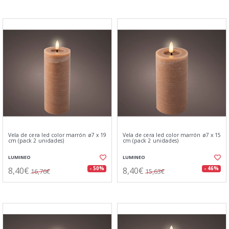
Vela de cera led color marrón ø7 x 19
Vela de cera led color marrón ø7 x 15
cm (pack 2 unidades)
cm (pack 2 unidades)
LUMINEO
LUMINEO
8,40€
8,40€
- 50%
- 46%
16,76€
15,63€