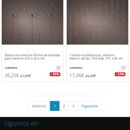
Estaca microled en forma de estrellas
Cortina multifunción, exterior,
para exterior ø15 x 42,5 cm
blanco cálido, 256 leds, 375 x 60 cm
LUMINEO
LUMINEO
26,22€
17,36€
- 30%
- 34%
37,46€
26,46€
Anterior
1
2
3
Siguiente
Síguenos en: