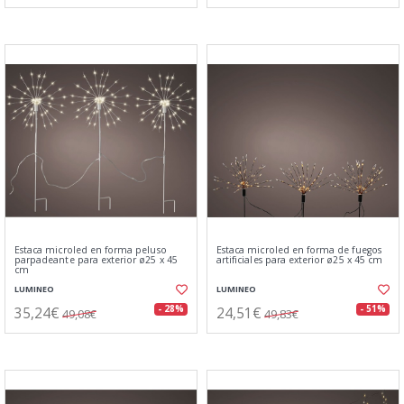
Estaca microled en forma peluso
Estaca microled en forma de fuegos
parpadeante para exterior ø25 x 45
artificiales para exterior ø25 x 45 cm
cm
LUMINEO
LUMINEO
35,24€
24,51€
- 28%
- 51%
49,08€
49,83€