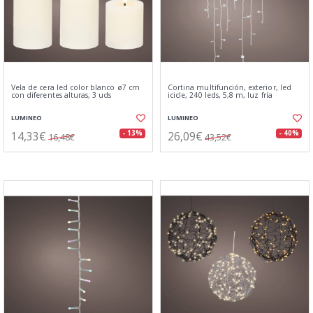
Vela de cera led color blanco ø7 cm
Cortina multifunción, exterior, led
con diferentes alturas, 3 uds
icicle, 240 leds, 5,8 m, luz fría
LUMINEO
LUMINEO
14,33€
26,09€
- 13%
- 40%
16,48€
43,52€