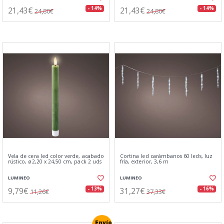
21,43€
21,43€
- 14%
- 14%
24,80€
24,80€
Vela de cera led color verde, acabado
Cortina led carámbanos 60 leds, luz
rústico, ø2,20 x 24,50 cm, pack 2 uds
fría, exterior, 3,6 m
LUMINEO
LUMINEO
9,79€
31,27€
- 13%
- 16%
11,26€
37,33€
Envío