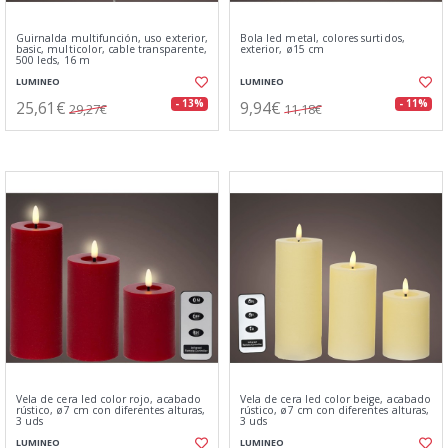
Guirnalda multifunción, uso exterior,
Bola led metal, colores surtidos,
basic, multicolor, cable transparente,
exterior, ø15 cm
500 leds, 16 m
LUMINEO
LUMINEO
25,61€
9,94€
- 13%
- 11%
29,27€
11,18€
Vela de cera led color rojo, acabado
Vela de cera led color beige, acabado
rústico, ø7 cm con diferentes alturas,
rústico, ø7 cm con diferentes alturas,
3 uds
3 uds
LUMINEO
LUMINEO