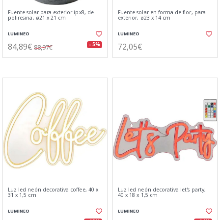
Fuente solar para exterior ipx8, de
Fuente solar en forma de flor, para
poliresina, ø21 x 21 cm
exterior, ø23 x 14 cm
LUMINEO
LUMINEO
84,89€
72,05€
- 5%
88,97€
Luz led neón decorativa coffee, 40 x
Luz led neón decorativa let's party,
31 x 1,5 cm
40 x 18 x 1,5 cm
LUMINEO
LUMINEO