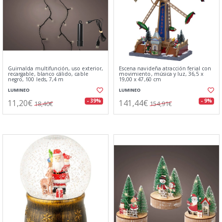
Guirnalda multifunción, uso exterior,
Escena navideña atracción ferial con
recargable, blanco cálido, cable
movimiento, música y luz, 36,5 x
negro, 100 leds, 7,4 m
19,00 x 47,60 cm
LUMINEO
LUMINEO
11,20€
141,44€
- 39%
- 9%
18,40€
154,91€