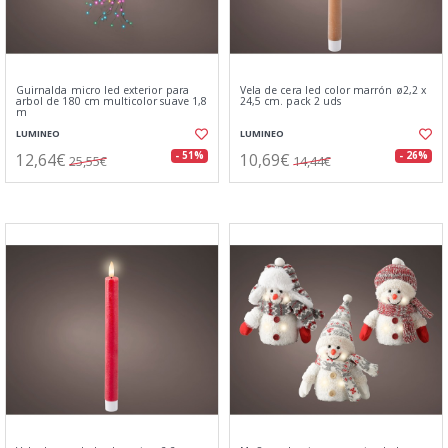
Guirnalda micro led exterior para
Vela de cera led color marrón ø2,2 x
arbol de 180 cm multicolor suave 1,8
24,5 cm. pack 2 uds
m
LUMINEO
LUMINEO
12,64€
10,69€
- 51%
- 26%
25,55€
14,44€