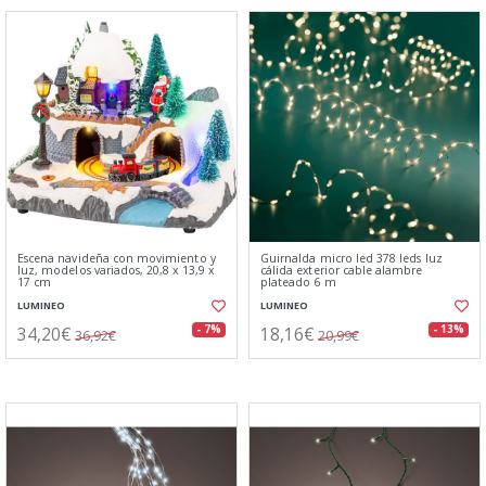
Escena navideña con movimiento y
Guirnalda micro led 378 leds luz
luz, modelos variados, 20,8 x 13,9 x
cálida exterior cable alambre
17 cm
plateado 6 m
LUMINEO
LUMINEO
34,20€
18,16€
- 7%
- 13%
36,92€
20,99€