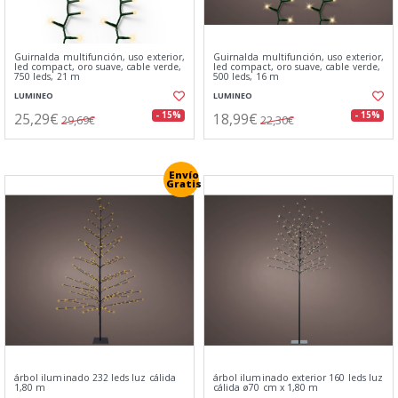
Guirnalda multifunción, uso exterior,
Guirnalda multifunción, uso exterior,
led compact, oro suave, cable verde,
led compact, oro suave, cable verde,
750 leds, 21 m
500 leds, 16 m
LUMINEO
LUMINEO
25,29€
18,99€
- 15%
- 15%
29,69€
22,30€
Envío
Gratis
árbol iluminado 232 leds luz cálida
árbol iluminado exterior 160 leds luz
1,80 m
cálida ø70 cm x 1,80 m