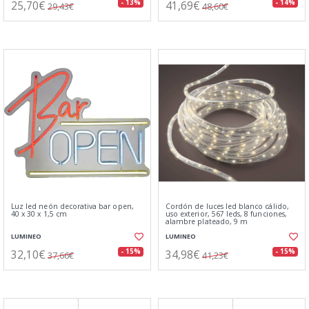
25,70€
41,69€
- 13%
- 14%
29,43€
48,60€
Luz led neón decorativa bar open,
Cordón de luces led blanco cálido,
40 x 30 x 1,5 cm
uso exterior, 567 leds, 8 funciones,
alambre plateado, 9 m
LUMINEO
LUMINEO
32,10€
34,98€
- 15%
- 15%
37,66€
41,23€