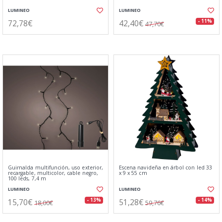
LUMINEO
LUMINEO
72,78€
42,40€
- 11%
47,70€
Guirnalda multifunción, uso exterior,
Escena navideña en árbol con led 33
recargable, multicolor, cable negro,
x 9 x 55 cm
100 leds, 7,4 m
LUMINEO
LUMINEO
15,70€
51,28€
- 13%
- 14%
18,00€
59,76€