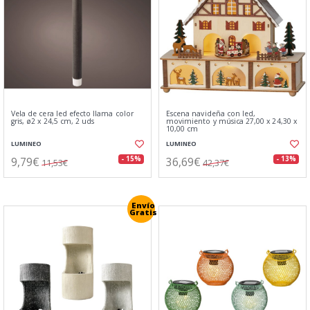
Vela de cera led efecto llama color
Escena navideña con led,
gris, ø2 x 24,5 cm, 2 uds
movimiento y música 27,00 x 24,30 x
10,00 cm
LUMINEO
LUMINEO
9,79€
36,69€
- 15%
- 13%
11,53€
42,37€
Envío
Gratis