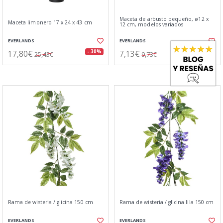
Maceta de arbusto pequeño, ø12 x
Maceta limonero 17 x 24 x 43 cm
12 cm, modelos variados
EVERLANDS
EVERLANDS
17,80€
7,13€
- 30%
- 27%
25,43€
9,73€
Rama de wisteria / glicina 150 cm
Rama de wisteria / glicina lila 150 cm
EVERLANDS
EVERLANDS