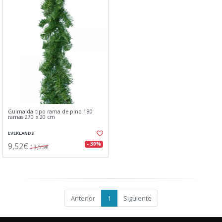
Guirnalda tipo rama de pino 180
ramas 270 x 20 cm
EVERLANDS
9,52€
- 30%
13,53€
Anterior
1
Siguiente