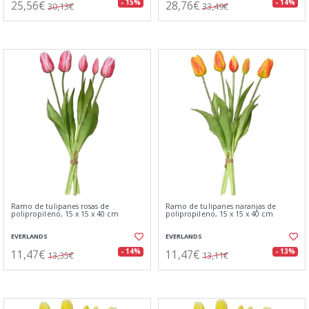
25,56€
28,76€
- 15%
- 14%
30,13€
33,49€
Ramo de tulipanes rosas de
Ramo de tulipanes naranjas de
polipropileno, 15 x 15 x 40 cm
polipropileno, 15 x 15 x 40 cm
EVERLANDS
EVERLANDS
11,47€
11,47€
- 14%
- 13%
13,35€
13,11€