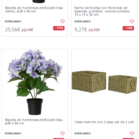
Maceta de hortensias artificiales rosa
Ramo de hierba con florecitas de
clarito, ø28 x 46 cm
lavanda, poliéster, colores surtidos,
13 x 13 x 30 cm
EVERLANDS
EVERLANDS
25,56€
9,27€
- 15%
- 14%
30,13€
10,72€
Maceta de hortensias artificiales lilas,
Cesta marrón con 2 asas, set de 2 uds
ø28 x 46 cm
EVERLANDS
EVERLANDS