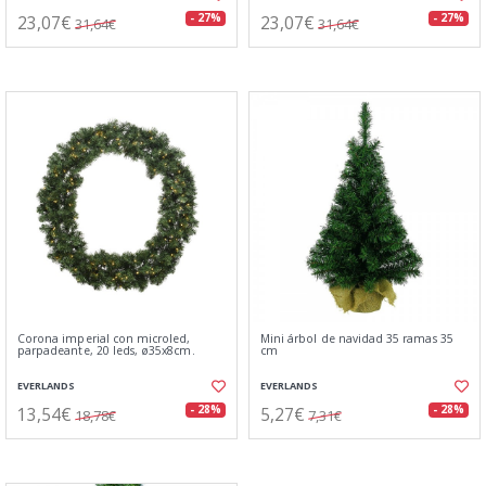
23,07€
23,07€
- 27%
- 27%
31,64€
31,64€
Corona imperial con microled,
Mini árbol de navidad 35 ramas 35
parpadeante, 20 leds, ø35x8cm.
cm
EVERLANDS
EVERLANDS
13,54€
5,27€
- 28%
- 28%
18,78€
7,31€