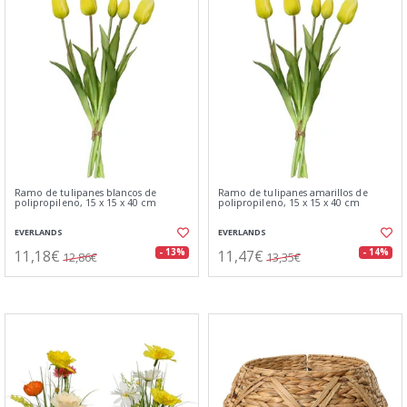
Ramo de tulipanes blancos de
Ramo de tulipanes amarillos de
polipropileno, 15 x 15 x 40 cm
polipropileno, 15 x 15 x 40 cm
EVERLANDS
EVERLANDS
11,18€
11,47€
- 13%
- 14%
12,86€
13,35€