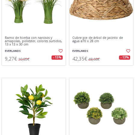
Ramo de hierba con narcisos y
Cubre pie de árbol de jacinto de
amapolas, poliéster, colores surtidos,
agua ø70 x 28 cm
13 x 13 x 30 cm
EVERLANDS
EVERLANDS
9,27€
42,35€
- 15%
- 13%
10,85€
48,68€