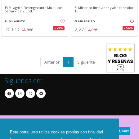
El Milagrito Desengrasante Multiusos
El Milagrito limpiador y abrillantador
5L Pack de 2 und.
1L
EL MILAGRITO
EL MILAGRITO
20,61€
2,27€
- 20%
- 54%
25,80€
4,90€
Anterior
1
Siguiente
Síguenos en:
Este portal web utiliza cookies propias con finalidad