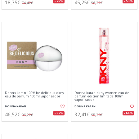
18,75€
45,25€
- 75%
- 53%
74,42€
96,22€
Donna karan 100% be delicious dkny
Donna karan dkny women eau de
eau de parfum 100ml vaporizador
parfum edicion limitada 100ml
vaporizador
DONNA KARAN
DONNA KARAN
46,52€
32,41€
- 52%
- 66%
96,22€
95,39€