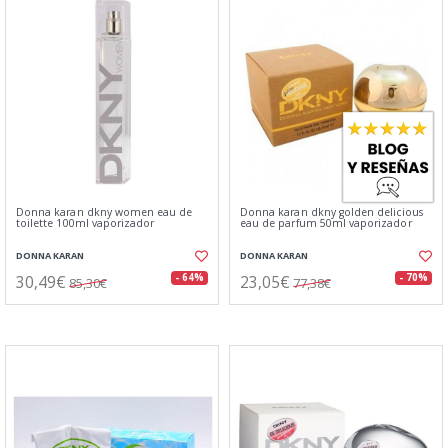
Donna karan dkny women eau de
Donna karan dkny golden delicious
toilette 100ml vaporizador
eau de parfum 50ml vaporizador
DONNA KARAN
DONNA KARAN
30,49€
23,05€
- 64%
- 70%
85,30€
77,38€