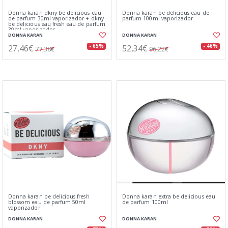
Donna karan dkny be delicious eau
Donna karan be delicious eau de
de parfum 30ml vaporizador + dkny
parfum 100ml vaporizador
be delicious eau fresh eau de parfum
30ml vaporizador
DONNA KARAN
DONNA KARAN
27,46€
52,34€
- 65%
- 46%
77,38€
96,22€
Donna karan be delicious fresh
Donna karan extra be delicious eau
blossom eau de parfum 50ml
de parfum 100ml
vaporizador
DONNA KARAN
DONNA KARAN