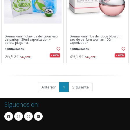
Donna karan dkny be delicious eau
Donna karan be delicious blossom
de parfum 30ml vaporizador +
eau de parfum woman 100ml
pelota playa 1u.
vaporizador
DONNA KARAN
DONNA KARAN
26,92€
49,28€
- 47%
- 49%
50,99€
96,22€
Anterior
1
Siguiente
Síguenos en: