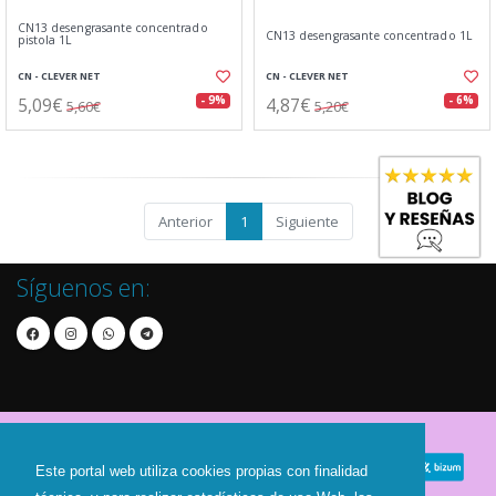
CN13 desengrasante concentrado
CN13 desengrasante concentrado 1L
pistola 1L
CN - CLEVER NET
CN - CLEVER NET
5,09€
4,87€
- 9%
- 6%
5,60€
5,20€
Anterior
1
Siguiente
Síguenos en:
Este portal web utiliza cookies propias con finalidad